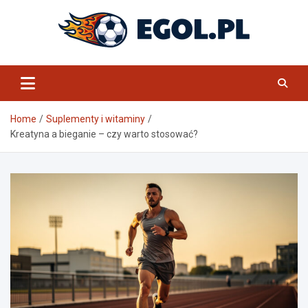
Skip
to
content
eGol.pl
Home
Suplementy i witaminy
Kreatyna a bieganie – czy warto stosować?