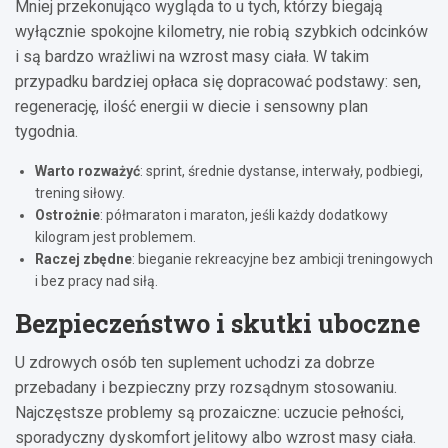
Mniej przekonująco wygląda to u tych, którzy biegają
wyłącznie spokojne kilometry, nie robią szybkich odcinków
i są bardzo wrażliwi na wzrost masy ciała. W takim
przypadku bardziej opłaca się dopracować podstawy: sen,
regenerację, ilość energii w diecie i sensowny plan
tygodnia.
Warto rozważyć
: sprint, średnie dystanse, interwały, podbiegi,
trening siłowy.
Ostrożnie
: półmaraton i maraton, jeśli każdy dodatkowy
kilogram jest problemem.
Raczej zbędne
: bieganie rekreacyjne bez ambicji treningowych
i bez pracy nad siłą.
Bezpieczeństwo i skutki uboczne
U zdrowych osób ten suplement uchodzi za dobrze
przebadany i bezpieczny przy rozsądnym stosowaniu.
Najczęstsze problemy są prozaiczne: uczucie pełności,
sporadyczny dyskomfort jelitowy albo wzrost masy ciała.