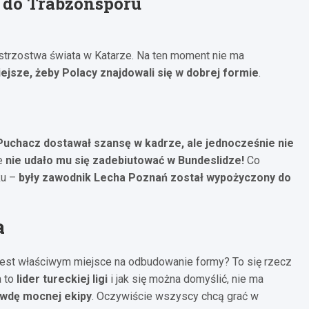
do Trabzonsporu
strzostwa świata w Katarze. Na ten moment nie ma
ejsze, żeby Polacy znajdowali się w dobrej formie
.
Puchacz dostawał szansę w kadrze, ale jednocześnie nie
że
nie udało mu się zadebiutować w Bundeslidze!
Co
ku –
były zawodnik Lecha Poznań został wypożyczony do
a
jest właściwym miejsce na odbudowanie formy? To się rzecz
a to
lider tureckiej ligi
i jak się można domyślić, nie ma
awdę mocnej ekipy
. Oczywiście wszyscy chcą grać w