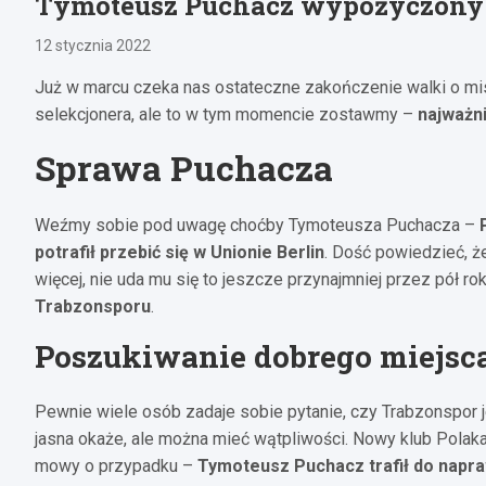
Tymoteusz Puchacz wypożyczony 
12 stycznia 2022
Już w marcu czeka nas ostateczne zakończenie walki o mi
selekcjonera, ale to w tym momencie zostawmy –
najważni
Sprawa Puchacza
Weźmy sobie pod uwagę choćby Tymoteusza Puchacza –
potrafił przebić się w Unionie Berlin
. Dość powiedzieć, 
więcej, nie uda mu się to jeszcze przynajmniej przez pół ro
Trabzonsporu
.
Poszukiwanie dobrego miejsc
Pewnie wiele osób zadaje sobie pytanie, czy Trabzonspor 
jasna okaże, ale można mieć wątpliwości. Nowy klub Polak
mowy o przypadku –
Tymoteusz Puchacz trafił do napr