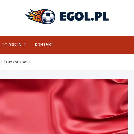
eGol.pl
POZOSTAŁE
KONTAKT
o Trabzonsporu