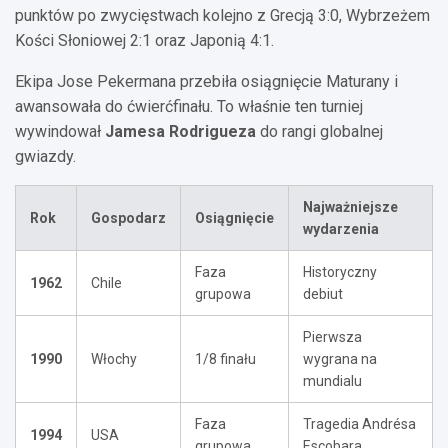
punktów po zwycięstwach kolejno z Grecją 3:0, Wybrzeżem
Kości Słoniowej 2:1 oraz Japonią 4:1.
Ekipa Jose Pekermana przebiła osiągnięcie Maturany i
awansowała do ćwierćfinału. To właśnie ten turniej
wywindował
Jamesa Rodrigueza
do rangi globalnej
gwiazdy.
Najważniejsze
Rok
Gospodarz
Osiągnięcie
wydarzenia
Faza
Historyczny
1962
Chile
grupowa
debiut
Pierwsza
1990
Włochy
1/8 finału
wygrana na
mundialu
Faza
Tragedia Andrésa
1994
USA
grupowa
Escobara