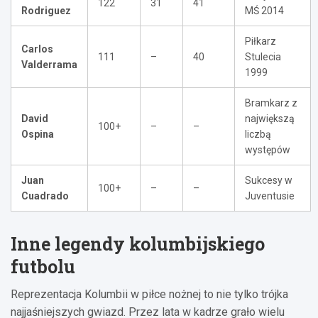
122
31
41
Rodriguez
MŚ 2014
Piłkarz
Carlos
111
–
40
Stulecia
Valderrama
1999
Bramkarz z
David
największą
100+
–
–
Ospina
liczbą
występów
Juan
Sukcesy w
100+
–
–
Cuadrado
Juventusie
Inne legendy kolumbijskiego
futbolu
Reprezentacja Kolumbii w piłce nożnej to nie tylko trójka
najjaśniejszych gwiazd. Przez lata w kadrze grało wielu