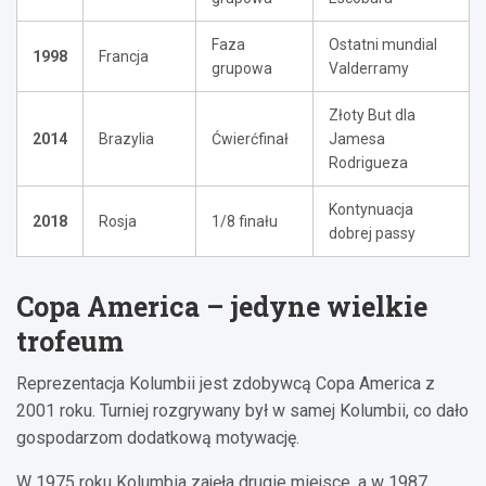
Faza
Ostatni mundial
1998
Francja
grupowa
Valderramy
Złoty But dla
2014
Brazylia
Ćwierćfinał
Jamesa
Rodrigueza
Kontynuacja
2018
Rosja
1/8 finału
dobrej passy
Copa America – jedyne wielkie
trofeum
Reprezentacja Kolumbii jest zdobywcą Copa America z
2001 roku. Turniej rozgrywany był w samej Kolumbii, co dało
gospodarzom dodatkową motywację.
W 1975 roku Kolumbia zajęła drugie miejsce, a w 1987,