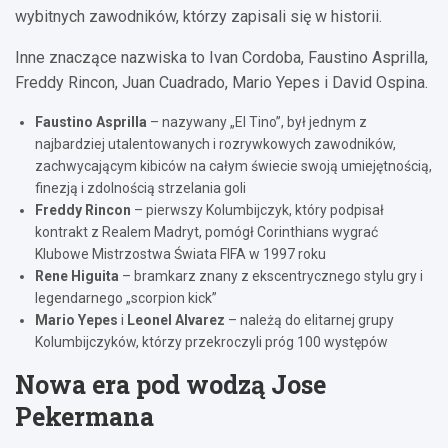
wybitnych zawodników, którzy zapisali się w historii.
Inne znaczące nazwiska to Ivan Cordoba, Faustino Asprilla,
Freddy Rincon, Juan Cuadrado, Mario Yepes i David Ospina.
Faustino Asprilla
– nazywany „El Tino”, był jednym z
najbardziej utalentowanych i rozrywkowych zawodników,
zachwycającym kibiców na całym świecie swoją umiejętnością,
finezją i zdolnością strzelania goli
Freddy Rincon
– pierwszy Kolumbijczyk, który podpisał
kontrakt z Realem Madryt, pomógł Corinthians wygrać
Klubowe Mistrzostwa Świata FIFA w 1997 roku
Rene Higuita
– bramkarz znany z ekscentrycznego stylu gry i
legendarnego „scorpion kick”
Mario Yepes
i
Leonel Alvarez
– należą do elitarnej grupy
Kolumbijczyków, którzy przekroczyli próg 100 występów
Nowa era pod wodzą Jose
Pekermana