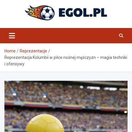
Skip
to
content
eGol.pl
Home
Reprezentacje
Reprezentacja Kolumbii w piłce nożnej mężczyzn – magia techniki
i ofensywy