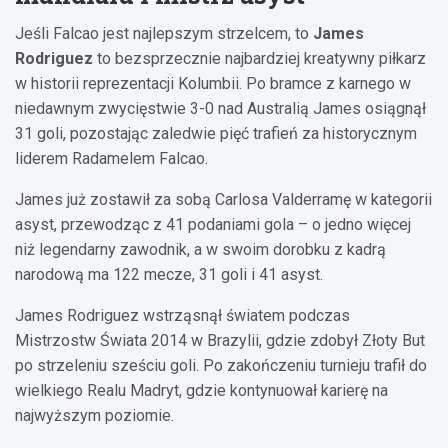
Jeśli Falcao jest najlepszym strzelcem, to
James
Rodriguez
to bezsprzecznie najbardziej kreatywny piłkarz
w historii reprezentacji Kolumbii. Po bramce z karnego w
niedawnym zwycięstwie 3-0 nad Australią James osiągnął
31 goli, pozostając zaledwie pięć trafień za historycznym
liderem Radamelem Falcao.
James już zostawił za sobą Carlosa Valderramę w kategorii
asyst, przewodząc z 41 podaniami gola – o jedno więcej
niż legendarny zawodnik, a w swoim dorobku z kadrą
narodową ma 122 mecze, 31 goli i 41 asyst.
James Rodriguez wstrząsnął światem podczas
Mistrzostw Świata 2014 w Brazylii, gdzie zdobył Złoty But
po strzeleniu sześciu goli. Po zakończeniu turnieju trafił do
wielkiego Realu Madryt, gdzie kontynuował karierę na
najwyższym poziomie.