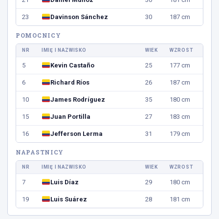
23
Davinson Sánchez
30
187 cm
POMOCNICY
NR
IMIĘ I NAZWISKO
WIEK
WZROST
5
Kevin Castaño
25
177 cm
6
Richard Ríos
26
187 cm
10
James Rodríguez
35
180 cm
15
Juan Portilla
27
183 cm
16
Jefferson Lerma
31
179 cm
NAPASTNICY
NR
IMIĘ I NAZWISKO
WIEK
WZROST
7
Luis Díaz
29
180 cm
19
Luis Suárez
28
181 cm