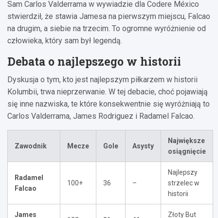
Sam Carlos Valderrama w wywiadzie dla Codere México
stwierdził, że stawia Jamesa na pierwszym miejscu, Falcao
na drugim, a siebie na trzecim. To ogromne wyróżnienie od
człowieka, który sam był legendą.
Debata o najlepszego w historii
Dyskusja o tym, kto jest najlepszym piłkarzem w historii
Kolumbii, trwa nieprzerwanie. W tej debacie, choć pojawiają
się inne nazwiska, te które konsekwentnie się wyróżniają to
Carlos Valderrama, James Rodriguez i Radamel Falcao.
Największe
Zawodnik
Mecze
Gole
Asysty
osiągnięcie
Najlepszy
Radamel
100+
36
–
strzelec w
Falcao
historii
James
Złoty But