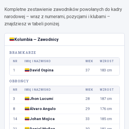
Kompletne zestawienie zawodników powołanych do kadry
narodowej – wraz z numerami, pozycjami i klubami –
znajdziesz w tabeli poniżej.
Kolumbia — Zawodnicy
BRAMKARZE
NR
IMIĘ I NAZWISKO
WIEK
WZROST
1
David Ospina
37
183 cm
OBROŃCY
NR
IMIĘ I NAZWISKO
WIEK
WZROST
3
Jhon Lucumí
28
187 cm
8
Álvaro Angulo
29
176 cm
14
Johan Mojica
33
185 cm
21
Daniel Muñoz
30
181 cm