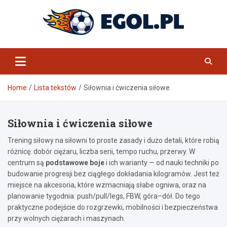
Skip
to
content
eGol.pl
Home
Lista tekstów
Siłownia i ćwiczenia siłowe
Siłownia i ćwiczenia siłowe
Trening siłowy na siłowni to proste zasady i dużo detali, które robią
różnicę: dobór ciężaru, liczba serii, tempo ruchu, przerwy. W
centrum są
podstawowe boje
i ich warianty — od nauki techniki po
budowanie progresji bez ciągłego dokładania kilogramów. Jest też
miejsce na akcesoria, które wzmacniają słabe ogniwa, oraz na
planowanie tygodnia: push/pull/legs, FBW, góra–dół. Do tego
praktyczne podejście do rozgrzewki, mobilności i bezpieczeństwa
przy wolnych ciężarach i maszynach.