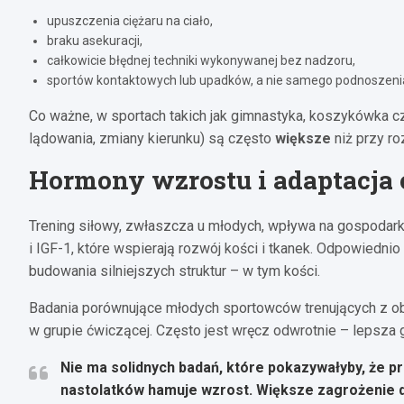
upuszczenia ciężaru na ciało,
braku asekuracji,
całkowicie błędnej techniki wykonywanej bez nadzoru,
sportów kontaktowych lub upadków, a nie samego podnoszeni
Co ważne, w sportach takich jak gimnastyka, koszykówka cz
lądowania, zmiany kierunku) są często
większe
niż przy ro
Hormony wzrostu i adaptacja
Trening siłowy, zwłaszcza u młodych, wpływa na gospodar
i IGF-1, które wspierają rozwój kości i tkanek. Odpowiedn
budowania silniejszych struktur – w tym kości.
Badania porównujące młodych sportowców trenujących z ob
w grupie ćwiczącej. Często jest wręcz odwrotnie – lepsza g
Nie ma solidnych badań, które pokazywałyby, że pr
nastolatków hamuje wzrost. Większe zagrożenie dl