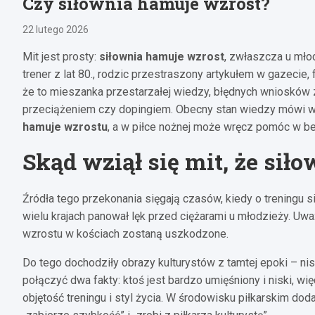
Czy siłownia hamuje wzrost?
22 lutego 2026
Mit jest prosty:
siłownia hamuje wzrost
, zwłaszcza u młod
trener z lat 80., rodzic przestraszony artykułem w gazecie,
że to mieszanka przestarzałej wiedzy, błędnych wniosków 
przeciążeniem czy dopingiem. Obecny stan wiedzy mówi w
hamuje wzrostu
, a w piłce nożnej może wręcz pomóc w 
Skąd wziął się mit, że sił
Źródła tego przekonania sięgają czasów, kiedy o treningu 
wielu krajach panował lęk przed ciężarami u młodzieży. Uważ
wzrostu w kościach zostaną uszkodzone.
Do tego dochodziły obrazy kulturystów z tamtej epoki – ni
połączyć dwa fakty: ktoś jest bardzo umięśniony i niski, wi
objętość treningu i styl życia. W środowisku piłkarskim d