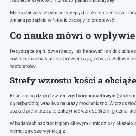
„zabierze szybkość” i „zrobi z piłkarza kulturystę”.
Mit został więc w pamięci kolejnych pokoleń trenerów i ro
zmiana podejścia w futbolu zaczęły to prostować.
Co nauka mówi o wpływie 
Decydujące są tu dwie rzeczy: jak trenować i co dokładni
nowoczesne badania nie potwierdzają, żeby prawidłowo pro
nastolatków.
Strefy wzrostu kości a obciąż
Kości rosną dzięki tzw.
chrząstkom nasadowym
(strefom 
są najbardziej wrażliwe na urazy mechaniczne. W przeszłoś
uszkadzać, a przez to zatrzymać wzrost. Brzmi groźnie, ale
W badaniach nad treningiem siłowym u młodzieży okazało s
niemal zawsze wynikają z: