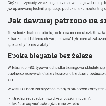
Ciężkie przysiady ze sztangą czy martwe ciągi wchodzą dop
już opanowaną technikę i pracuje pod okiem kompetentnej 
Jak dawniej patrzono na s
Tu wchodzi historia futbolu, bo to ona mocno ukształtowała
kilkadziesiąt lat temu słowo „siłownia” było niemal zakaza
i „naturalny”, a nie „nabity”.
Epoka biegania bez żelaza
W latach 60.–80. typowa jednostka treningowa składała się 
ogólnorozwojowych. Ciężary kojarzono bardziej z podnosze
siłą.
W wielu klubach zakazywano młodym piłkarzom korzystania
strach przed spadkiem szybkości i „ciężkimi nogami”,
lęk, że „masywne” ciało będzie mniej zwrotne,