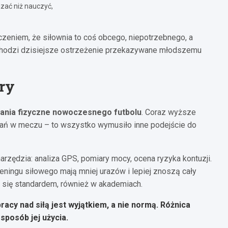
zać niż nauczyć,
czeniem, że siłownia to coś obcego, niepotrzebnego, a
chodzi dzisiejsze ostrzeżenie przekazywane młodszemu
gry
nia fizyczne nowoczesnego futbolu
. Coraz wyższe
owań w meczu – to wszystko wymusiło inne podejście do
zędzia: analiza GPS, pomiary mocy, ocena ryzyka kontuzji.
eningu siłowego mają mniej urazów i lepiej znoszą cały
a się standardem, również w akademiach.
cy nad siłą jest wyjątkiem, a nie normą. Różnica
 sposób jej użycia.