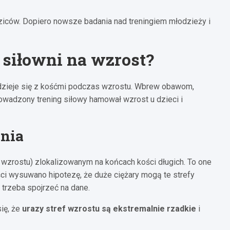
dziców. Dopiero nowsze badania nad treningiem młodzieży i
siłowni na wzrost?
e dzieje się z kośćmi podczas wzrostu. Wbrew obawom,
wadzony trening siłowy hamował wzrost u dzieci i
enia
wzrostu) zlokalizowanym na końcach kości długich. To one
ci wysuwano hipotezę, że duże ciężary mogą te strefy
 trzeba spojrzeć na dane.
ię, że
urazy stref wzrostu są ekstremalnie rzadkie
i