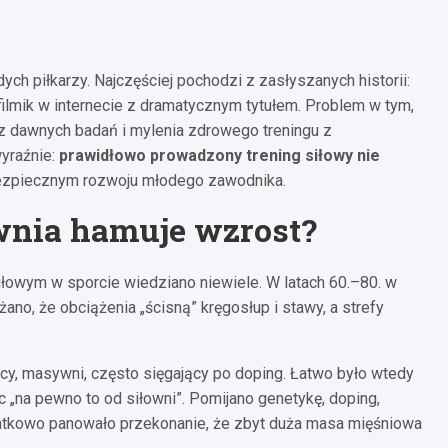
ych piłkarzy. Najczęściej pochodzi z zasłyszanych historii:
 filmik w internecie z dramatycznym tytułem. Problem w tym,
z dawnych badań i mylenia zdrowego treningu z
yraźnie:
prawidłowo prowadzony trening siłowy nie
bezpiecznym rozwoju młodego zawodnika.
ownia hamuje wzrost?
siłowym w sporcie wiedziano niewiele. W latach 60.–80. w
ano, że obciążenia „ścisną” kręgosłup i stawy, a strefy
scy, masywni, często sięgający po doping. Łatwo było wtedy
ęc „na pewno to od siłowni”. Pomijano genetykę, doping,
odatkowo panowało przekonanie, że zbyt duża masa mięśniowa