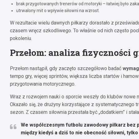
brak przygotowanych trenerów od motoryki – łatwiej było zaka
utrwalony mit o wpływie siłowni na wzrost.
W rezultacie wielu dawnych piłkarzy dorastało z przeświad
czasem wręcz szkodliwego. To właśnie od nich często po
pokoleniu.
Przełom: analiza fizyczności 
Przełom nastąpił, gdy zaczęto szczegółowo badać
wymaga
tempo gry, więcej sprintów, większa liczba startów i ham
przygotowania motorycznego.
Wraz z rozwojem nauki o sporcie weszły do klubów nowe nar
Okazało się, że drużyny korzystające z systematycznego tr
sezon. Z czasem siłownia przestała być „dodatkiem” i stał
We współczesnym futbolu zawodowy piłkarz bez pra
między kiedyś a dziś to nie obecność siłowni, tylko