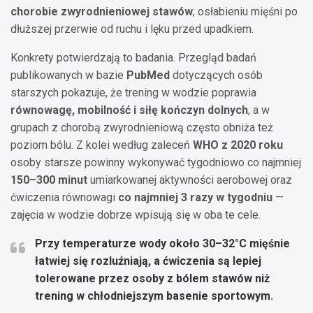
chorobie zwyrodnieniowej stawów
, osłabieniu mięśni po
dłuższej przerwie od ruchu i lęku przed upadkiem.
Konkrety potwierdzają to badania. Przegląd badań
publikowanych w bazie
PubMed
dotyczących osób
starszych pokazuje, że trening w wodzie poprawia
równowagę, mobilność i siłę kończyn dolnych
, a w
grupach z chorobą zwyrodnieniową często obniża też
poziom bólu. Z kolei według zaleceń
WHO z 2020 roku
osoby starsze powinny wykonywać tygodniowo co najmniej
150–300 minut
umiarkowanej aktywności aerobowej oraz
ćwiczenia równowagi
co najmniej 3 razy w tygodniu
—
zajęcia w wodzie dobrze wpisują się w oba te cele.
Przy temperaturze wody około
30–32°C
mięśnie
łatwiej się rozluźniają, a ćwiczenia są lepiej
tolerowane przez osoby z bólem stawów niż
trening w chłodniejszym basenie sportowym.