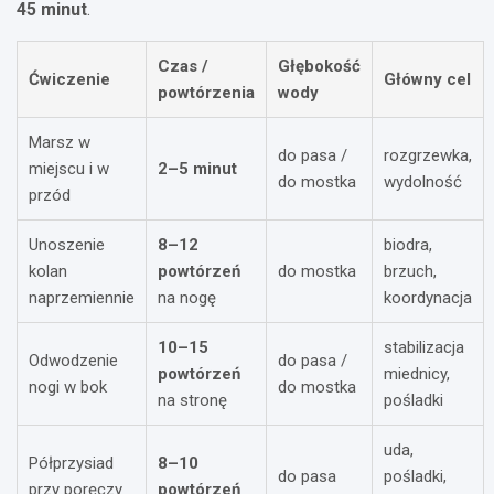
45 minut
.
Czas /
Głębokość
Ćwiczenie
Główny cel
powtórzenia
wody
Marsz w
do pasa /
rozgrzewka,
miejscu i w
2–5 minut
do mostka
wydolność
przód
Unoszenie
8–12
biodra,
kolan
powtórzeń
do mostka
brzuch,
naprzemiennie
na nogę
koordynacja
10–15
stabilizacja
Odwodzenie
do pasa /
powtórzeń
miednicy,
nogi w bok
do mostka
na stronę
pośladki
uda,
Półprzysiad
8–10
do pasa
pośladki,
przy poręczy
powtórzeń