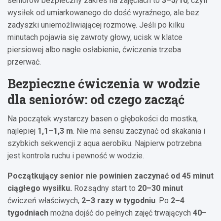
seniorów bezpieczny zakres na zajęciach to
3–5/10
, czyli
wysiłek od umiarkowanego do dość wyraźnego, ale bez
zadyszki uniemożliwiającej rozmowę. Jeśli po kilku
minutach pojawia się zawroty głowy, ucisk w klatce
piersiowej albo nagłe osłabienie, ćwiczenia trzeba
przerwać.
Bezpieczne ćwiczenia w wodzie
dla seniorów: od czego zacząć
Na początek wystarczy basen o głębokości do mostka,
najlepiej
1,1–1,3 m
. Nie ma sensu zaczynać od skakania i
szybkich sekwencji z aqua aerobiku. Najpierw potrzebna
jest kontrola ruchu i pewność w wodzie.
Początkujący senior nie powinien zaczynać od 45 minut
ciągłego wysiłku.
Rozsądny start to
20–30 minut
ćwiczeń właściwych,
2–3 razy w tygodniu
. Po
2–4
tygodniach
można dojść do pełnych zajęć trwających
40–