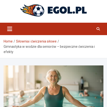
Skip
to
content
eGol.pl
Home
Siłownia i ćwiczenia siłowe
Gimnastyka w wodzie dla seniorów – bezpieczne ćwiczenia i
efekty