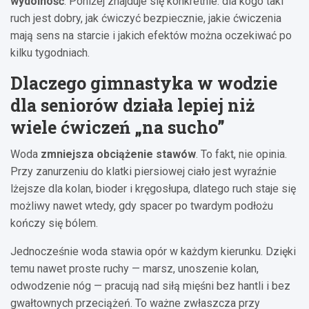
wydolność
. Poniżej znajduje się konkretnie: dla kogo taki
ruch jest dobry, jak ćwiczyć bezpiecznie, jakie ćwiczenia
mają sens na starcie i jakich efektów można oczekiwać po
kilku tygodniach.
Dlaczego gimnastyka w wodzie
dla seniorów działa lepiej niż
wiele ćwiczeń „na sucho”
Woda
zmniejsza obciążenie stawów
. To fakt, nie opinia.
Przy zanurzeniu do klatki piersiowej ciało jest wyraźnie
lżejsze dla kolan, bioder i kręgosłupa, dlatego ruch staje się
możliwy nawet wtedy, gdy spacer po twardym podłożu
kończy się bólem.
Jednocześnie woda stawia opór w każdym kierunku. Dzięki
temu nawet proste ruchy — marsz, unoszenie kolan,
odwodzenie nóg — pracują nad siłą mięśni bez hantli i bez
gwałtownych przeciążeń. To ważne zwłaszcza przy