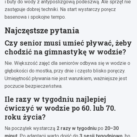
i buty do wody z antypoślizgową podeszwą. Ale sprzęt nie
zastępuje dobrej techniki. Na start wystarczy poręcz
basenowa i spokojne tempo.
Najczęstsze pytania
Czy senior musi umieć pływać, żeby
chodzić na gimnastykę w wodzie?
Nie. Większość zajęć dla seniorów odbywa się w wodzie o
głębokości do mostka, przy dnie i często blisko poręczy.
Umiejętność pływania nie jest warunkiem, ważniejsze jest
poczucie bezpieczeństwa.
Ile razy w tygodniu najlepiej
ćwiczyć w wodzie po 60. lub 70.
roku życia?
Na początek wystarczą
2 razy w tygodniu
po
20–30
minut
. Po adaptacji warto dojść do
3 sesji tygodniowo
, bo