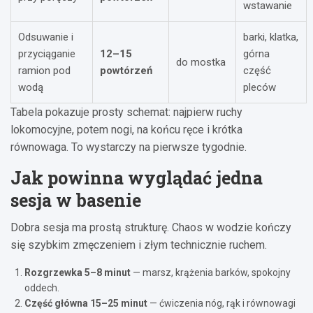
wstawanie
Odsuwanie i
barki, klatka,
przyciąganie
12–15
górna
do mostka
ramion pod
powtórzeń
część
wodą
pleców
Tabela pokazuje prosty schemat: najpierw ruchy
lokomocyjne, potem nogi, na końcu ręce i krótka
równowaga. To wystarczy na pierwsze tygodnie.
Jak powinna wyglądać jedna
sesja w basenie
Dobra sesja ma prostą strukturę. Chaos w wodzie kończy
się szybkim zmęczeniem i złym technicznie ruchem.
Rozgrzewka 5–8 minut
— marsz, krążenia barków, spokojny
oddech.
Część główna 15–25 minut
— ćwiczenia nóg, rąk i równowagi