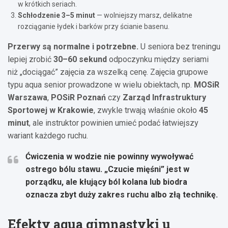
w krótkich seriach.
Schłodzenie 3–5 minut
— wolniejszy marsz, delikatne
rozciąganie łydek i barków przy ścianie basenu.
Przerwy są normalne i potrzebne.
U seniora bez treningu
lepiej zrobić
30–60 sekund
odpoczynku między seriami
niż „dociągać” zajęcia za wszelką cenę. Zajęcia grupowe
typu aqua senior prowadzone w wielu obiektach, np.
MOSiR
Warszawa
,
POSiR Poznań
czy
Zarząd Infrastruktury
Sportowej w Krakowie
, zwykle trwają właśnie około
45
minut
, ale instruktor powinien umieć podać łatwiejszy
wariant każdego ruchu.
Ćwiczenia w wodzie nie powinny wywoływać
ostrego bólu stawu. „Czucie mięśni” jest w
porządku, ale kłujący ból kolana lub biodra
oznacza zbyt duży zakres ruchu albo złą technikę.
Efekty aqua gimnastyki u