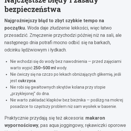
bezpieczeństwa
Najgroźniejszy błąd to zbyt szybkie tempo na
początku.
Woda daje złudzenie lekkości, więc łatwo
przesadzić. Zmęczenie przychodzi później niż na sali, ale
następnego dnia potrafi mocno odbić się na barkach,
odcinku lędźwiowym i łydkach.
Nie wchodzi się do wody bez nawodnienia — przed zajęciami
warto wypić
250–500 ml
wody.
Nie ćwiczy się na czczo po lekach obniżających glikemię, jeśli
jest
cukrzyca
.
Nie robi się gwałtownych skrętów kolana przy stopie
„przyklejonej” do dna.
Nie warto zakładać klapków bez bieżnika — poślizg na mokrej
posadzce to częstszy problem niż sam wysiłek w basenie.
Praktycznie przydają się też akcesoria:
makaron
wypornościowy
, pas aqua joggingowy, rękawiczki oporowe