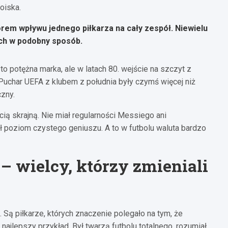
boiska.
rem wpływu jednego piłkarza na cały zespół. Niewielu
ach w podobny sposób.
 to potężna marka, ale w latach 80. wejście na szczyt z
Puchar UEFA z klubem z południa były czymś więcej niż
zny.
ą skrajną. Nie miał regularności Messiego ani
ł poziom czystego geniuszu. A to w futbolu waluta bardzo
 – wielcy, którzy zmieniali
Są piłkarze, których znaczenie polegało na tym, że
 najlepszy przykład. Był twarzą futbolu totalnego, rozumiał