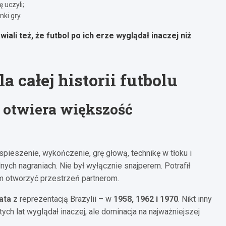
 uczyli;
ki gry.
iali też, że futbol po ich erze wyglądał inaczej niż
a całej historii futbolu
 otwiera większość
ieszenie, wykończenie, grę głową, technikę w tłoku i
lnych nagraniach. Nie był wyłącznie snajperem. Potrafił
tem otworzyć przestrzeń partnerom.
ata
z reprezentacją Brazylii – w
1958, 1962 i 1970
. Nikt inny
ych lat wyglądał inaczej, ale dominacja na najważniejszej