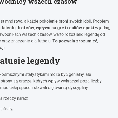
zawodnicy wszech czasów
est mnóstwo, a każde pokolenie broni swoich idoli. Problem
u
talentu, trofeów, wpływu na grę i realiów epoki
w jedną,
awodnikach wszech czasów, warto rozdzielić legendę od
ę oraz znaczenie dla futbolu.
To pozwala zrozumieć,
sji
.
tatusie legendy
z kosmicznymi statystykami może być genialny, ale
 strony są gracze, których wpływ wykraczał poza liczby:
po całej epoce i stawali się twarzą dyscypliny.
a rzeczy naraz:
 finały;