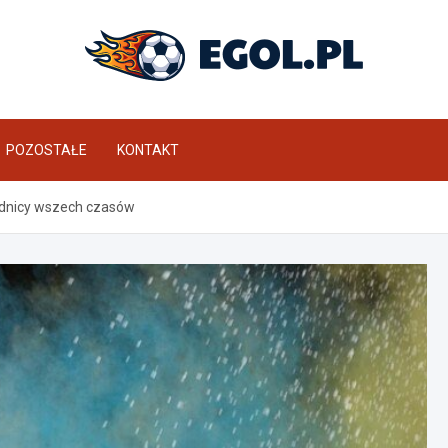
eGol.pl
POZOSTAŁE
KONTAKT
wodnicy wszech czasów