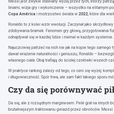
Messi jest zwykle stawiany wyżej przez tych, którzy patrzą 
liniami, wizja gry i wykończenie – wszystko na elitarnym p
Copa América
i mistrzostwo świata w
2022
, które dla wie
Ronaldo to z kolei wzór ewolucji. Zaczynał jako skrzydłowy
zdobywania bramek. Fenomen gry głową, przygotowania fizycz
odnajdywał się w każdej lidze i niemal w każdym systemie.
Najuczciwiej patrzeć na nich nie jak na kopie tego samego 
dawał wrażenie naturalności i geniuszu, Ronaldo – bezwzgl
własnego ciała. Obaj trafiają do ścisłej czołówki wszech 
W praktyce ranking zależy od tego, co ceni się wyżej: kom
i długowieczność. Spór trwa, ale sam fakt takiego sporu 
Czy da się porównywać pi
Da się, ale z rozsądnym marginesem. Pelé grał na innych bo
brutalniejszym traktowaniu gwiazd przez obrońców. Messi i