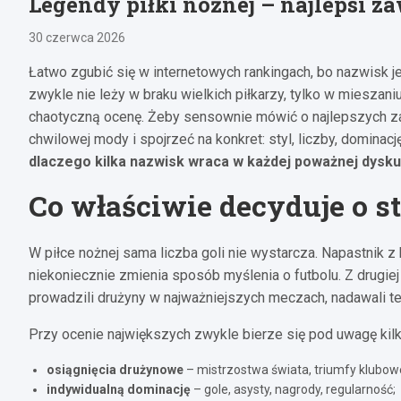
Legendy piłki nożnej – najlepsi 
30 czerwca 2026
Łatwo zgubić się w internetowych rankingach, bo nazwisk j
zwykle nie leży w braku wielkich piłkarzy, tylko w mieszani
chaotyczną ocenę. Żeby sensownie mówić o najlepszych z
chwilowej mody i spojrzeć na konkret: styl, liczby, dominacj
dlaczego kilka nazwisk wraca w każdej poważnej dysku
Co właściwie decyduje o s
W piłce nożnej sama liczba goli nie wystarcza. Napastnik 
niekoniecznie zmienia sposób myślenia o futbolu. Z drugiej
prowadzili drużyny w najważniejszych meczach, nadawali tem
Przy ocenie największych zwykle bierze się pod uwagę kilk
osiągnięcia drużynowe
– mistrzostwa świata, triumfy klubowe,
indywidualną dominację
– gole, asysty, nagrody, regularność;