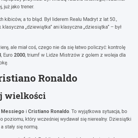
 już jako trener.
ibiców, a to błąd. Był liderem Realu Madryt z lat 50.,
k klasyczna „dziewiątka” ani klasyczna „dziesiątka” – był
erę, ale miał coś, czego nie da się łatwo policzyć: kontrolę
8
, Euro
2000
, triumf w Lidze Mistrzów z golem z woleja dla
okę.
ristiano Ronaldo
j wielkości
a Messiego
i
Cristiano Ronaldo
. To wyjątkowa sytuacja, bo
poziomu, który wcześniej wydawał się nierealny. Dziesiątki
a stały się normą.