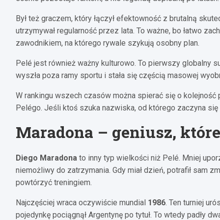
Był też graczem, który łączył efektowność z brutalną skute
utrzymywał regularność przez lata. To ważne, bo łatwo zach
zawodnikiem, na którego rywale szykują osobny plan.
Pelé jest również ważny kulturowo. To pierwszy globalny su
wyszła poza ramy sportu i stała się częścią masowej wyobra
W rankingu wszech czasów można spierać się o kolejność pi
Pelégo. Jeśli ktoś szuka nazwiska, od którego zaczyna się h
Maradona – geniusz, które
Diego Maradona
to inny typ wielkości niż Pelé. Mniej u
niemożliwy do zatrzymania. Gdy miał dzień, potrafił sam zm
powtórzyć treningiem.
Najczęściej wraca oczywiście mundial
1986
. Ten turniej ur
pojedynkę pociągnął Argentynę po tytuł. To wtedy padły dwa