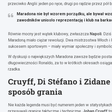
przeciwko Anglii: jeden po ręce, drugi po rajdzie przez pół 
Maradona nie był wzorem porządku, ale bywał wzo
zawodników uniosło reprezentację i klub na bark
Równie mocny jest wątek klubowy, zwłaszcza
Napoli
. Dziś
Maradoną miało ciężar rewolucji. Dwa mistrzostwa Włoch i 
sukcesem sportowym – miały wymiar społeczny i symbolic
W dyskusji o największych Maradona zawsze będzie postaci
długowieczności Ronaldo, za to w krótkich okresach osiąga
rzadka.
Cruyff, Di Stéfano i Zidane
sposób grania
Nie każda legenda musi być numerem jeden w statystykach. 
przesuwali granice taktyczne i techniczne.
Johan Cruyff
to