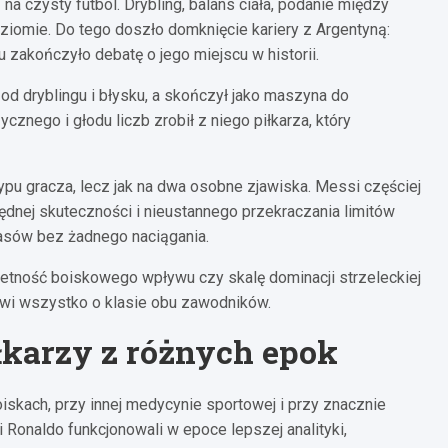
na czysty futbol. Drybling, balans ciała, podanie między
oziomie. Do tego doszło domknięcie kariery z Argentyną:
lu zakończyło debatę o jego miejscu w historii.
 od dryblingu i błysku, a skończył jako maszyna do
nego i głodu liczb zrobił z niego piłkarza, który
typu gracza, lecz jak na dwa osobne zjawiska. Messi częściej
ędnej skuteczności i nieustannego przekraczania limitów
czasów bez żadnego naciągania.
pletność boiskowego wpływu czy skalę dominacji strzeleckiej
mówi wszystko o klasie obu zawodników.
łkarzy z różnych epok
iskach, przy innej medycynie sportowej i przy znacznie
 Ronaldo funkcjonowali w epoce lepszej analityki,