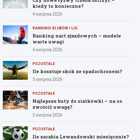
Czy nowe łyżwy trzeba ostrzyć –
kiedy to konieczne?
4 sierpnia 2026
RANKINGI KLUBÓW I LIG
Ranking nart zjazdowych – modele
warte uwagi
4 sierpnia 2026
POZOSTAŁE
Ile kosztuje skok ze spadochronem?
3 sierpnia 2026
POZOSTAŁE
Najlepsze buty do siatkówki – na co
zwrócić uwagę?
2 sierpnia 2026
POZOSTAŁE
Ile zarabia Lewandowski miesięcznie?