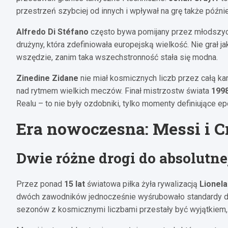
przestrzeń szybciej od innych i wpływał na grę także później,
Alfredo Di Stéfano
często bywa pomijany przez młodszych k
drużyny, która zdefiniowała europejską wielkość. Nie grał ja
wszędzie, zanim taka wszechstronność stała się modna.
Zinedine Zidane
nie miał kosmicznych liczb przez całą kari
nad rytmem wielkich meczów. Finał mistrzostw świata
199
Realu – to nie były ozdobniki, tylko momenty definiujące ep
Era nowoczesna: Messi i C
Dwie różne drogi do absolutne
Przez ponad
15 lat
światowa piłka żyła rywalizacją
Lionel
dwóch zawodników jednocześnie wyśrubowało standardy do 
sezonów z kosmicznymi liczbami przestały być wyjątkiem, 