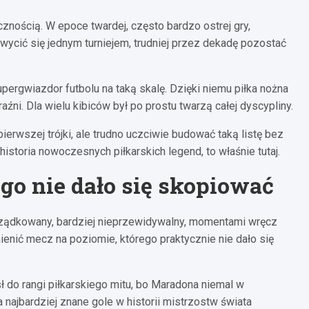
cznością. W epoce twardej, często bardzo ostrej gry,
wycić się jednym turniejem, trudniej przez dekadę pozostać
pergwiazdor futbolu na taką skalę. Dzięki niemu piłka nożna
źni. Dla wielu kibiców był po prostu twarzą całej dyscypliny.
erwszej trójki, ale trudno uczciwie budować taką listę bez
istoria nowoczesnych piłkarskich legend, to właśnie tutaj.
go nie dało się skopiować
porządkowany, bardziej nieprzewidywalny, momentami wręcz
ienić mecz na poziomie, którego praktycznie nie dało się
ósł do rangi piłkarskiego mitu, bo Maradona niemal w
 najbardziej znane gole w historii mistrzostw świata