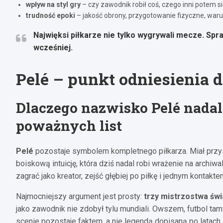
wpływ na styl gry
– czy zawodnik robił coś, czego inni potem się
trudność epoki
– jakość obrony, przygotowanie fizyczne, warun
Najwięksi piłkarze nie tylko wygrywali mecze. Spraw
wcześniej.
Pelé – punkt odniesienia dl
Dlaczego nazwisko Pelé nadal
poważnych list
Pelé
pozostaje symbolem kompletnego piłkarza. Miał przysp
boiskową intuicję, która dziś nadal robi wrażenie na archiwa
zagrać jako kreator, zejść głębiej po piłkę i jednym kontak
Najmocniejszy argument jest prosty:
trzy mistrzostwa świ
jako zawodnik nie zdobył tylu mundiali. Owszem, futbol tamt
scenie pozostaje faktem, a nie legendą dopisaną po latach.