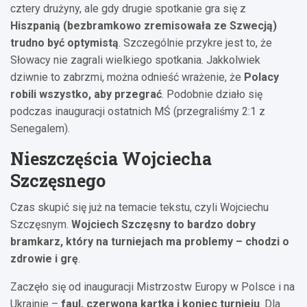
cztery drużyny, ale gdy drugie spotkanie gra się z
Hiszpanią (bezbramkowo zremisowała ze Szwecją)
trudno być optymistą
. Szczególnie przykre jest to, że
Słowacy nie zagrali wielkiego spotkania. Jakkolwiek
dziwnie to zabrzmi, można odnieść wrażenie, że
Polacy
robili wszystko, aby przegrać
. Podobnie działo się
podczas inauguracji ostatnich MŚ (przegraliśmy 2:1 z
Senegalem).
Nieszczęścia Wojciecha
Szczęsnego
Czas skupić się już na temacie tekstu, czyli Wojciechu
Szczęsnym.
Wojciech Szczęsny to bardzo dobry
bramkarz, który na turniejach ma problemy – chodzi o
zdrowie i grę
.
Zaczęło się od inauguracji Mistrzostw Europy w Polsce i na
Ukrainie –
faul, czerwona kartka i koniec turnieju
. Dla