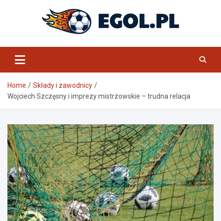
Skip
to
content
eGol.pl
Home
Składy i zawodnicy
Wojciech Szczęsny i imprezy mistrzowskie – trudna relacja