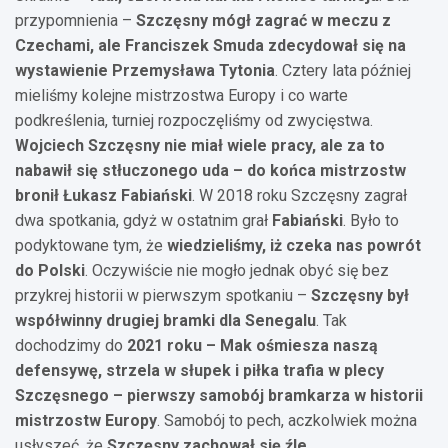
przypomnienia –
Szczęsny mógł zagrać w meczu z
Czechami, ale Franciszek Smuda zdecydował się na
wystawienie Przemysława Tytonia
. Cztery lata później
mieliśmy kolejne mistrzostwa Europy i co warte
podkreślenia, turniej rozpoczęliśmy od zwycięstwa.
Wojciech Szczęsny nie miał wiele pracy, ale za to
nabawił się stłuczonego uda – do końca mistrzostw
bronił Łukasz Fabiański
. W 2018 roku Szczęsny zagrał
dwa spotkania, gdyż w ostatnim grał
Fabiański
. Było to
podyktowane tym, że
wiedzieliśmy, iż czeka nas powrót
do Polski
. Oczywiście nie mogło jednak obyć się bez
przykrej historii w pierwszym spotkaniu –
Szczęsny był
współwinny drugiej bramki dla Senegalu
. Tak
dochodzimy do
2021 roku – Mak ośmiesza naszą
defensywę, strzela w słupek i piłka trafia w plecy
Szczęsnego – pierwszy samobój bramkarza w historii
mistrzostw Europy
. Samobój to pech, aczkolwiek można
usłyszeć, że
Szczęsny zachował się źle
.