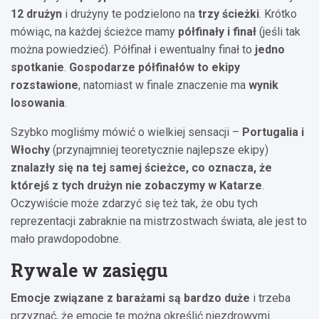
12 drużyn
i drużyny te podzielono na
trzy ścieżki
. Krótko
mówiąc, na każdej ścieżce mamy
półfinały i finał
(jeśli tak
można powiedzieć). Półfinał i ewentualny finał to
jedno
spotkanie
.
Gospodarze półfinałów to ekipy
rozstawione
, natomiast w finale znaczenie ma
wynik
losowania
.
Szybko mogliśmy mówić o wielkiej sensacji –
Portugalia i
Włochy
(przynajmniej teoretycznie najlepsze ekipy)
znalazły się na tej samej ścieżce, co oznacza, że
którejś z tych drużyn nie zobaczymy w Katarze
.
Oczywiście może zdarzyć się też tak, że obu tych
reprezentacji zabraknie na mistrzostwach świata, ale jest to
mało prawdopodobne.
Rywale w zasięgu
Emocje związane z barażami są bardzo duże
i trzeba
przyznać, że emocje te można określić niezdrowymi.