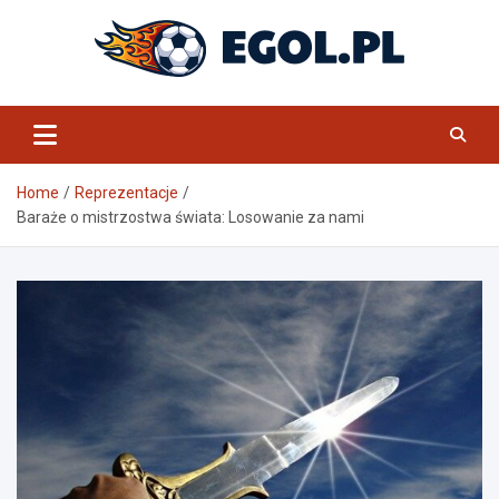
Skip
to
content
eGol.pl
Home
Reprezentacje
Baraże o mistrzostwa świata: Losowanie za nami