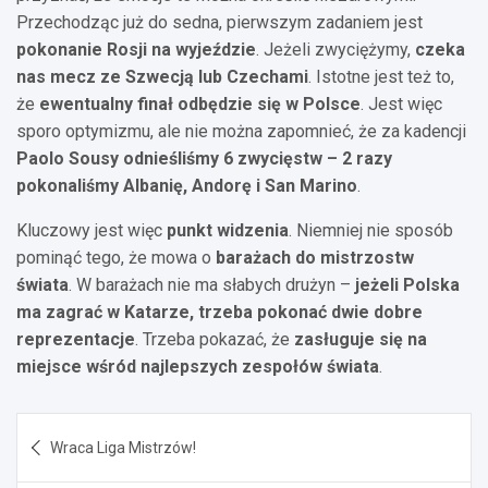
Przechodząc już do sedna, pierwszym zadaniem jest
pokonanie Rosji na wyjeździe
. Jeżeli zwyciężymy,
czeka
nas mecz ze Szwecją lub Czechami
. Istotne jest też to,
że
ewentualny finał odbędzie się w Polsce
. Jest więc
sporo optymizmu, ale nie można zapomnieć, że za kadencji
Paolo Sousy odnieśliśmy 6 zwycięstw – 2 razy
pokonaliśmy Albanię, Andorę i San Marino
.
Kluczowy jest więc
punkt widzenia
. Niemniej nie sposób
pominąć tego, że mowa o
barażach do mistrzostw
świata
. W barażach nie ma słabych drużyn –
jeżeli Polska
ma zagrać w Katarze, trzeba pokonać dwie dobre
reprezentacje
. Trzeba pokazać, że
zasługuje się na
miejsce wśród najlepszych zespołów świata
.
Nawigacja
Wraca Liga Mistrzów!
wpisu