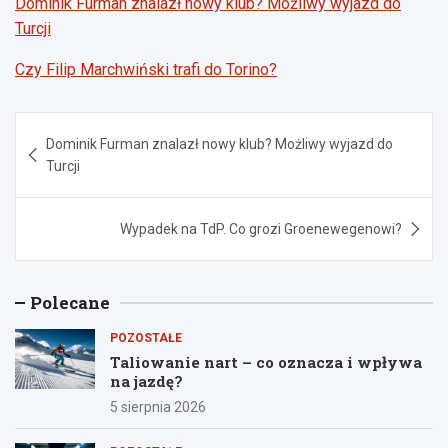
Dominik Furman znalazł nowy klub? Możliwy wyjazd do
Turcji
Czy Filip Marchwiński trafi do Torino?
Nawigacja
Dominik Furman znalazł nowy klub? Możliwy wyjazd do
wpisu
Turcji
Wypadek na TdP. Co grozi Groenewegenowi?
Polecane
POZOSTAŁE
Taliowanie nart – co oznacza i wpływa
na jazdę?
5 sierpnia 2026