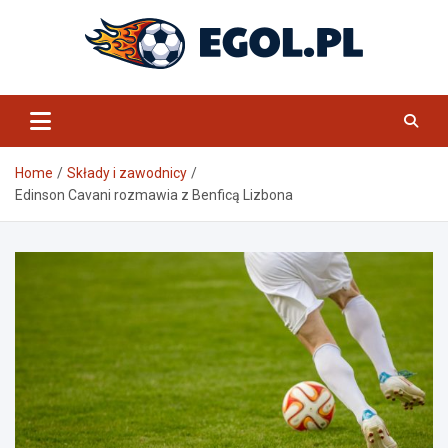
Skip
to
content
eGol.pl
Home
Składy i zawodnicy
Edinson Cavani rozmawia z Benficą Lizbona