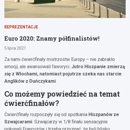
REPREZENTACJE
Euro 2020: Znamy półfinalistów!
5 lipca 2021
Za nami ćwierćfinały mistrzostw Europy – nie zabrakło
emocji, ale awansowali faworyci.
Jutro Hiszpanie zmierzą
się z Włochami, natomiast pojutrze czeka nas starcie
Anglików z Duńczykami
.
Co możemy powiedzieć na temat
ćwierćfinałów?
Ćwierćfinały rozpoczęły się od spotkania
Hiszpanów ze
Szwajcarami
. Szwajcarzy w 1/8 finału sensacyjnie
pokonali Francuzów i trzeba przyznać, że byli blisko