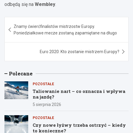
odbędą się na
Wembley
.
Nawigacja
Znamy ćwierćfinalistów mistrzostw Europy.
wpisu
Poniedziałkowe mecze zostaną zapamiętane na długo
Euro 2020: Kto zostanie mistrzem Europy?
Polecane
POZOSTAŁE
Taliowanie nart – co oznacza i wpływa
na jazdę?
5 sierpnia 2026
POZOSTAŁE
Czy nowe łyżwy trzeba ostrzyć – kiedy
to konieczne?