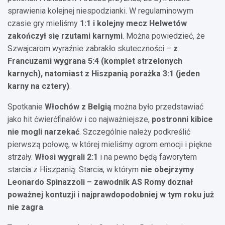
sprawienia kolejnej niespodzianki. W regulaminowym
czasie gry mieliśmy
1:1 i kolejny mecz Helwetów
zakończył się rzutami karnymi
. Można powiedzieć, że
Szwajcarom wyraźnie zabrakło skuteczności –
z
Francuzami wygrana 5:4 (komplet strzelonych
karnych), natomiast z Hiszpanią porażka 3:1 (jeden
karny na cztery)
.
Spotkanie
Włochów z Belgią
można było przedstawiać
jako hit ćwierćfinałów i co najważniejsze,
postronni kibice
nie mogli narzekać
. Szczególnie należy podkreślić
pierwszą połowę, w której mieliśmy ogrom emocji i piękne
strzały.
Włosi wygrali 2:1
i na pewno będą faworytem
starcia z Hiszpanią. Starcia, w którym
nie obejrzymy
Leonardo Spinazzoli – zawodnik AS Romy doznał
poważnej kontuzji i najprawdopodobniej w tym roku już
nie zagra
.