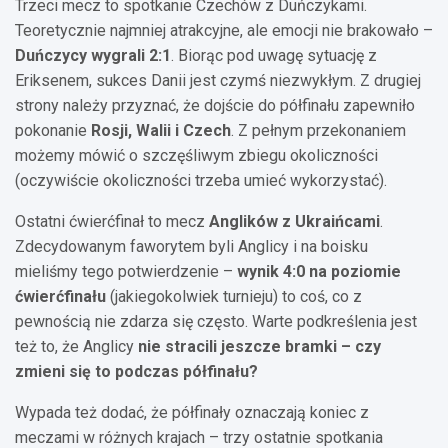
Trzeci mecz to spotkanie Czechów z Duńczykami.
Teoretycznie najmniej atrakcyjne, ale emocji nie brakowało –
Duńczycy wygrali 2:1
. Biorąc pod uwagę sytuację z
Eriksenem, sukces Danii jest czymś niezwykłym. Z drugiej
strony należy przyznać, że dojście do półfinału zapewniło
pokonanie
Rosji, Walii i Czech
. Z pełnym przekonaniem
możemy mówić o szczęśliwym zbiegu okoliczności
(oczywiście okoliczności trzeba umieć wykorzystać).
Ostatni ćwierćfinał to mecz
Anglików z Ukraińcami
.
Zdecydowanym faworytem byli Anglicy i na boisku
mieliśmy tego potwierdzenie –
wynik 4:0 na poziomie
ćwierćfinału
(jakiegokolwiek turnieju) to coś, co z
pewnością nie zdarza się często. Warte podkreślenia jest
też to, że Anglicy
nie stracili jeszcze bramki – czy
zmieni się to podczas półfinału?
Wypada też dodać, że półfinały oznaczają koniec z
meczami w różnych krajach – trzy ostatnie spotkania