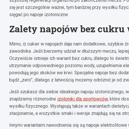
szybszej regeneracji organizmu po zakończeniu meczu. Po
się jest szczególnie ważne, tym bardziej przy wysiłku fizyc
sięgać po napoje izotoniczne.
Zalety napojów bez cukru
Mimo, iż cukier w napojach daje nam dodatkowe, szybkie źr
zawodnika. Jeśli bierzemy udział w dłuższym meczu, lepie
Oczywiście istnieje ich wariant bez cukru, dlatego to świe
utrzymanie odpowiedniego poziomu wody, uzupełnienia elekt
powodują jego skoków we krwi. Specjalne napoje bez doda
bądź „zero”, dlatego z łatwością możemy odróżnić je od zw
Jeśli szukasz dla siebie idealnego napoju izotonicznego, 
znajdziemy różnorodne
izotoniki dla sportowców
, które d
wysiłku fizycznego. Występują także w wariantach dietetyc
stacjonarnie, a wszystkie smaki i wersje znajdują się na s
Innymi wariantami nawodnienia się są napoje elektrolitow