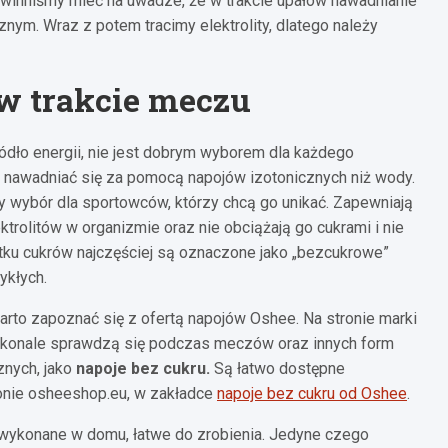
winniśmy mieć na uwadze, że w trakcie upałów nawadnianie
znym. Wraz z potem tracimy elektrolity, dlatego należy
 w trakcie meczu
ódło energii, nie jest dobrym wyborem dla każdego
j nawadniać się za pomocą napojów izotonicznych niż wody.
tny wybór dla sportowców, którzy chcą go unikać. Zapewniają
rolitów w organizmie oraz nie obciążają go cukrami i nie
tku cukrów najczęściej są oznaczone jako „bezcukrowe”
ykłych.
warto zapoznać się z ofertą napojów Oshee. Na stronie marki
oskonale sprawdzą się podczas meczów oraz innych form
znych, jako
napoje bez cukru.
Są łatwo dostępne
tronie osheeshop.eu, w zakładce
napoje bez cukru od Oshee
.
e wykonane w domu, łatwe do zrobienia. Jedyne czego