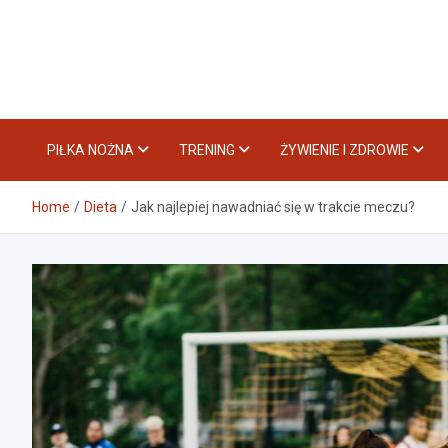
Skip
to
content
PIŁKA NOŻNA
TRENING
ŻYWIENIE I ZDROWIE
Home
Dieta
Jak najlepiej nawadniać się w trakcie meczu?