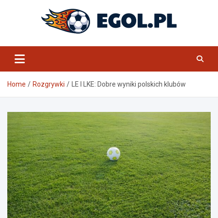
Skip
to
content
eGol.pl
Home
Rozgrywki
LE I LKE: Dobre wyniki polskich klubów