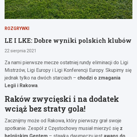
ROZGRYWKI
LE I LKE: Dobre wyniki polskich klubów
22 sierpnia 2021
Za nami pierwsze mecze ostatniej rundy eliminacji do Ligi
Mistrzów, Ligi Europy i Ligi Konferencji Europy. Skupimy się
jednak tylko na dwóch starciach –
chodzi o zmagania
Legii i Rakowa
.
Raków zwycięski i na dodatek
wciąż bez straty gola!
Zacznijmy może od Rakowa, który pierwszy grał swoje
spotkanie. Zespół z Częstochowy musiał mierzyć się
z
belgijskim Gentem
– stawką dwumeczu jest
awans do