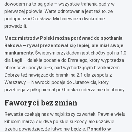
dowodem na to są gole – wszystkie trafienia padły w
pierwszej połowie. Warte odnotowania jest też to, że
podopieczni Czesława Michniewicza dwukrotnie
prowadzili.
Mecz mistrzów Polski można porównać do spotkania
Rakowa – rywal prezentował się lepiej, ale miał swoje
mankamenty
. Świetnym przykładem jest choćby gol na 1:0
dla Legii – dalekie podanie do Emrelego, który wyprzedza
obrońców i posyła piłkę nad wychodzącym bramkarzem.
Dobrze też nawiązać do bramki na 2:1 dla zespołu z
Warszawy – Nawrocki podaje do Juranovicia, który
przebiega z piłką niemal pół boiska i uderza nie do obrony.
Faworyci bez zmian
Rewanże czekają nas w najbliższy czwartek. Pewnie wielu
kibicom marzą się dwa polskie sukcesy, ale uczciwie
trzeba powiedzieć, że łatwo nie będzie.
Ponadto w