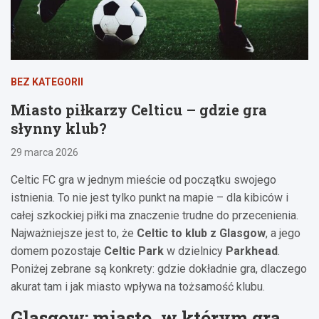
BEZ KATEGORII
Miasto piłkarzy Celticu – gdzie gra
słynny klub?
29 marca 2026
Celtic FC gra w jednym mieście od początku swojego
istnienia. To nie jest tylko punkt na mapie – dla kibiców i
całej szkockiej piłki ma znaczenie trudne do przecenienia.
Najważniejsze jest to, że
Celtic to klub z Glasgow
, a jego
domem pozostaje
Celtic Park
w dzielnicy
Parkhead
.
Poniżej zebrane są konkrety: gdzie dokładnie gra, dlaczego
akurat tam i jak miasto wpływa na tożsamość klubu.
Glasgow: miasto, w którym gra