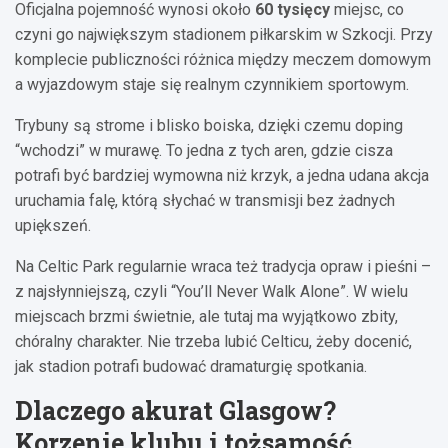
Oficjalna pojemność wynosi około
60 tysięcy
miejsc, co
czyni go największym stadionem piłkarskim w Szkocji. Przy
komplecie publiczności różnica między meczem domowym
a wyjazdowym staje się realnym czynnikiem sportowym.
Trybuny są strome i blisko boiska, dzięki czemu doping
“wchodzi” w murawę. To jedna z tych aren, gdzie cisza
potrafi być bardziej wymowna niż krzyk, a jedna udana akcja
uruchamia falę, którą słychać w transmisji bez żadnych
upiększeń.
Na Celtic Park regularnie wraca też tradycja opraw i pieśni –
z najsłynniejszą, czyli “You’ll Never Walk Alone”. W wielu
miejscach brzmi świetnie, ale tutaj ma wyjątkowo zbity,
chóralny charakter. Nie trzeba lubić Celticu, żeby docenić,
jak stadion potrafi budować dramaturgię spotkania.
Dlaczego akurat Glasgow?
Korzenie klubu i tożsamość