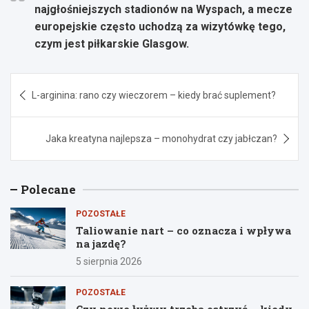
najgłośniejszych stadionów na Wyspach, a mecze
europejskie często uchodzą za wizytówkę tego,
czym jest piłkarskie Glasgow.
Nawigacja
L-arginina: rano czy wieczorem – kiedy brać suplement?
wpisu
Jaka kreatyna najlepsza – monohydrat czy jabłczan?
Polecane
POZOSTAŁE
Taliowanie nart – co oznacza i wpływa
na jazdę?
5 sierpnia 2026
POZOSTAŁE