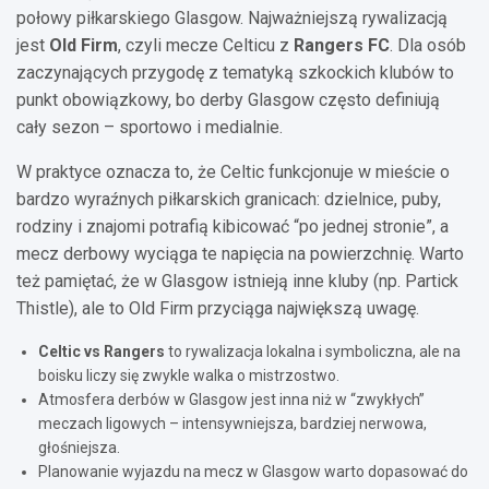
połowy piłkarskiego Glasgow. Najważniejszą rywalizacją
jest
Old Firm
, czyli mecze Celticu z
Rangers FC
. Dla osób
zaczynających przygodę z tematyką szkockich klubów to
punkt obowiązkowy, bo derby Glasgow często definiują
cały sezon – sportowo i medialnie.
W praktyce oznacza to, że Celtic funkcjonuje w mieście o
bardzo wyraźnych piłkarskich granicach: dzielnice, puby,
rodziny i znajomi potrafią kibicować “po jednej stronie”, a
mecz derbowy wyciąga te napięcia na powierzchnię. Warto
też pamiętać, że w Glasgow istnieją inne kluby (np. Partick
Thistle), ale to Old Firm przyciąga największą uwagę.
Celtic vs Rangers
to rywalizacja lokalna i symboliczna, ale na
boisku liczy się zwykle walka o mistrzostwo.
Atmosfera derbów w Glasgow jest inna niż w “zwykłych”
meczach ligowych – intensywniejsza, bardziej nerwowa,
głośniejsza.
Planowanie wyjazdu na mecz w Glasgow warto dopasować do