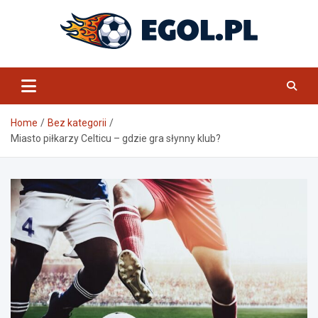
Skip
to
content
eGol.pl
Home
Bez kategorii
Miasto piłkarzy Celticu – gdzie gra słynny klub?