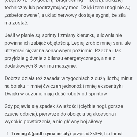
techniczny lub podtrzymujący moc. Dzięki temu nogi nie są
„zabetonowane”, a układ nerwowy dostaje sygnał, że siła
ma zostać.
Jeśli w planie są sprinty i zmiany kierunku, siłownia nie
powinna ich zabijać objętością. Lepiej zrobić mniej serii, ale
utrzymać ciężar na sensownym poziomie. Rzeźba i tak
przyjdzie głównie z bilansu energetycznego, a nie z
dodatkowych 8 serii na maszynie.
Dobrze działa też zasada: w tygodniach z dużą liczbą minut
na boisku – mniej ćwiczeń jednonóż i mniej ekscentryki.
Dwójki w sezonie mają dość roboty od sprintów.
Gdy pojawia się spadek świeżości (ciężkie nogi, gorsze
czucie odbicia), pierwsze do obcięcia są akcesoria i
wysokie powtórzenia, a nie główny boj siłowy.
Trening A (podtrzymanie siły)
: przysiad 3×3–5; hip thrust