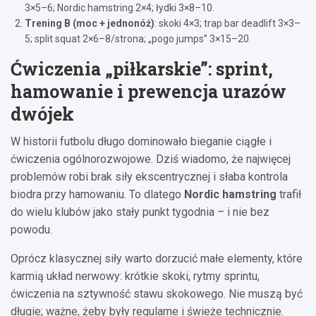
3×5–6; Nordic hamstring 2×4; łydki 3×8–10.
Trening B (moc + jednonóż)
: skoki 4×3; trap bar deadlift 3×3–
5; split squat 2×6–8/strona; „pogo jumps” 3×15–20.
Ćwiczenia „piłkarskie”: sprint,
hamowanie i prewencja urazów
dwójek
W historii futbolu długo dominowało bieganie ciągłe i
ćwiczenia ogólnorozwojowe. Dziś wiadomo, że najwięcej
problemów robi brak siły ekscentrycznej i słaba kontrola
biodra przy hamowaniu. To dlatego
Nordic hamstring
trafił
do wielu klubów jako stały punkt tygodnia – i nie bez
powodu.
Oprócz klasycznej siły warto dorzucić małe elementy, które
karmią układ nerwowy: krótkie skoki, rytmy sprintu,
ćwiczenia na sztywność stawu skokowego. Nie muszą być
długie; ważne, żeby były regularne i świeże technicznie.