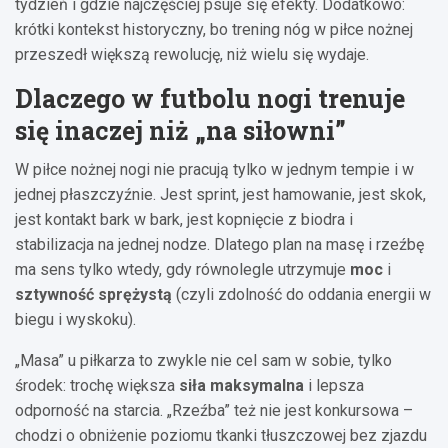
tydzień i gdzie najczęściej psuje się efekty. Dodatkowo:
krótki kontekst historyczny, bo trening nóg w piłce nożnej
przeszedł większą rewolucję, niż wielu się wydaje.
Dlaczego w futbolu nogi trenuje
się inaczej niż „na siłowni”
W piłce nożnej nogi nie pracują tylko w jednym tempie i w
jednej płaszczyźnie. Jest sprint, jest hamowanie, jest skok,
jest kontakt bark w bark, jest kopnięcie z biodra i
stabilizacja na jednej nodze. Dlatego plan na masę i rzeźbę
ma sens tylko wtedy, gdy równolegle utrzymuje
moc
i
sztywność sprężystą
(czyli zdolność do oddania energii w
biegu i wyskoku).
„Masa” u piłkarza to zwykle nie cel sam w sobie, tylko
środek: trochę większa
siła maksymalna
i lepsza
odporność na starcia. „Rzeźba” też nie jest konkursowa –
chodzi o obniżenie poziomu tkanki tłuszczowej bez zjazdu