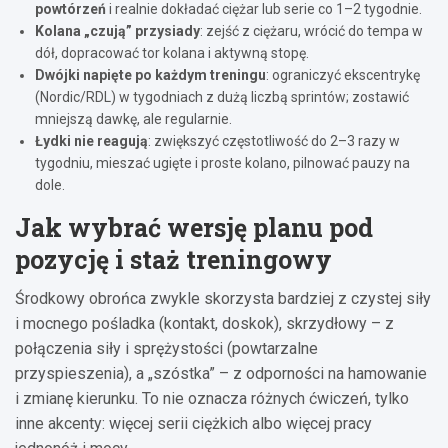
powtórzeń
i realnie dokładać ciężar lub serie co 1–2 tygodnie.
Kolana „czują” przysiady
: zejść z ciężaru, wrócić do tempa w
dół, dopracować tor kolana i aktywną stopę.
Dwójki napięte po każdym treningu
: ograniczyć ekscentrykę
(Nordic/RDL) w tygodniach z dużą liczbą sprintów; zostawić
mniejszą dawkę, ale regularnie.
Łydki nie reagują
: zwiększyć częstotliwość do 2–3 razy w
tygodniu, mieszać ugięte i proste kolano, pilnować pauzy na
dole.
Jak wybrać wersję planu pod
pozycję i staż treningowy
Środkowy obrońca zwykle skorzysta bardziej z czystej siły
i mocnego pośladka (kontakt, doskok), skrzydłowy – z
połączenia siły i sprężystości (powtarzalne
przyspieszenia), a „szóstka” – z odporności na hamowanie
i zmianę kierunku. To nie oznacza różnych ćwiczeń, tylko
inne akcenty: więcej serii ciężkich albo więcej pracy