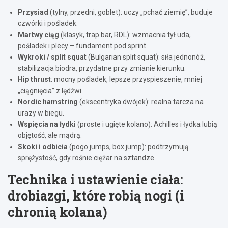
Przysiad
(tylny, przedni, goblet): uczy „pchać ziemię”, buduje
czwórki i pośladek.
Martwy ciąg
(klasyk, trap bar, RDL): wzmacnia tył uda,
pośladek i plecy – fundament pod sprint.
Wykroki / split squat
(Bulgarian split squat): siła jednonóż,
stabilizacja biodra, przydatne przy zmianie kierunku.
Hip thrust
: mocny pośladek, lepsze przyspieszenie, mniej
„ciągnięcia” z lędźwi.
Nordic hamstring
(ekscentryka dwójek): realna tarcza na
urazy w biegu.
Wspięcia na łydki
(proste i ugięte kolano): Achilles i łydka lubią
objętość, ale mądrą.
Skoki i odbicia
(pogo jumps, box jump): podtrzymują
sprężystość, gdy rośnie ciężar na sztandze.
Technika i ustawienie ciała:
drobiazgi, które robią nogi (i
chronią kolana)