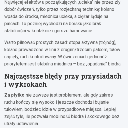
Najwięcej efektów u początkujących „ucieka” nie przez zły
dobór ćwiczeń, tylko przez rozjechaną technikę: kolano
wpada do środka, miednica ucieka, a ciężar ląduje na
palcach. To później wychodzi na boisku jako brak
stabilności w kontakcie i gorsze hamowanie.
Warto pilnować prostych zasad: stopa aktywna (trójnóg),
kolano prowadzone w linii z drugim/trzecim palcem, tułów
napięty, ruch kontrolowany. W ćwiczeniach jednonóż
priorytetem jest stabilna miednica – bez „opadania” biodra.
Najczęstsze błędy przy przysiadach
i wykrokach
Za płytko
nie zawsze jest problemem, ale gdy zakres
ruchu kończy się wysoko i jeszcze dochodzi bujanie
tułowiem, bodziec idzie w przypadkowe miejsca. Lepiej
zejść tyle, ile pozwala mobilność biodra i skokowego bez
utraty ustawienia.