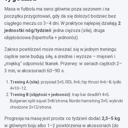
Masa w futbolu ma sens głównie poza sezonem i na
początku przygotowań, gdy da się dołożyć bodziec bez
ciągłego meczu co 3–4 dni. W praktyce najlepiej działają
2
jednostki nóg/tydzień
: jedna cięższa (siła), druga
objętościowa (hipertrofia + jednonóż).
Zakres powtórzeń może mieszać się w jednym treningu:
ciężkie serie budują siłę, a średnie i wyższe – mięsień i
„miękką” odporność tkanek. Przerwy: w seriach ciężkich 2–
3 min, w akcesoriach 60–90 s.
Trening A (siła)
: przysiad 5×5; RDL 4×6; hip thrust 4×6–8; łydki
4×10–12.
Trening B (objętość + jednonóż)
: trap bar deadlift 4×5;
Bulgarian split squat 3×8/strona; Nordic hamstring 3×5; wykroki
chodzone 2×12/strona.
Progresja na masę jest prosta: co tydzień dodać
2,5–5 kg
w głównym boju albo 1–2 powtórzenia w akcesoriach (do