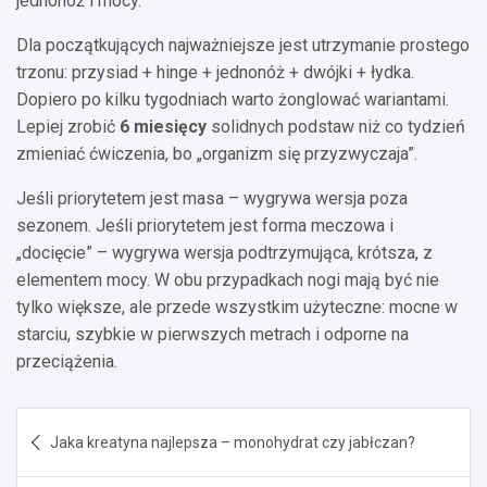
jednonóż i mocy.
Dla początkujących najważniejsze jest utrzymanie prostego
trzonu: przysiad + hinge + jednonóż + dwójki + łydka.
Dopiero po kilku tygodniach warto żonglować wariantami.
Lepiej zrobić
6 miesięcy
solidnych podstaw niż co tydzień
zmieniać ćwiczenia, bo „organizm się przyzwyczaja”.
Jeśli priorytetem jest masa – wygrywa wersja poza
sezonem. Jeśli priorytetem jest forma meczowa i
„docięcie” – wygrywa wersja podtrzymująca, krótsza, z
elementem mocy. W obu przypadkach nogi mają być nie
tylko większe, ale przede wszystkim użyteczne: mocne w
starciu, szybkie w pierwszych metrach i odporne na
przeciążenia.
Nawigacja
Jaka kreatyna najlepsza – monohydrat czy jabłczan?
wpisu