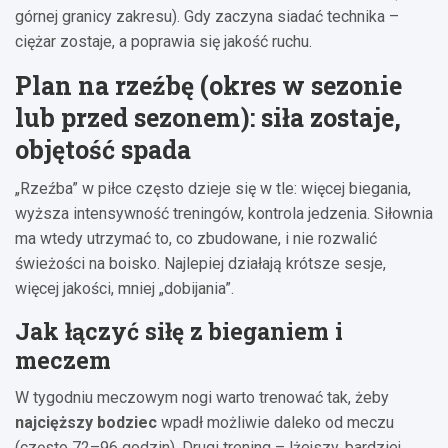
górnej granicy zakresu). Gdy zaczyna siadać technika –
ciężar zostaje, a poprawia się jakość ruchu.
Plan na rzeźbę (okres w sezonie
lub przed sezonem): siła zostaje,
objętość spada
„Rzeźba” w piłce często dzieje się w tle: więcej biegania,
wyższa intensywność treningów, kontrola jedzenia. Siłownia
ma wtedy utrzymać to, co zbudowane, i nie rozwalić
świeżości na boisko. Najlepiej działają krótsze sesje,
więcej jakości, mniej „dobijania”.
Jak łączyć siłę z bieganiem i
meczem
W tygodniu meczowym nogi warto trenować tak, żeby
najcięższy bodziec
wpadł możliwie daleko od meczu
(często 72–96 godzin). Drugi trening – lżejszy, bardziej