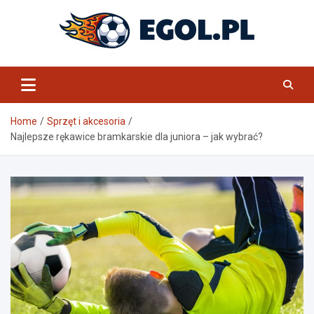
Skip
to
content
eGol.pl
Home
Sprzęt i akcesoria
Najlepsze rękawice bramkarskie dla juniora – jak wybrać?