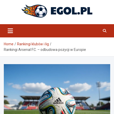
Skip
to
content
eGol.pl
Home
Rankingi klubów i lig
Rankingi Arsenal F.C. – odbudowa pozycji w Europie