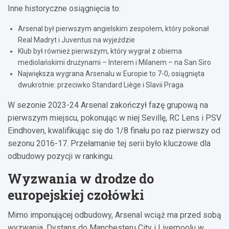
Inne historyczne osiągnięcia to:
Arsenal był pierwszym angielskim zespołem, który pokonał
Real Madryt i Juventus na wyjeździe
Klub był również pierwszym, który wygrał z obiema
mediolańskimi drużynami – Interem i Milanem – na San Siro
Największa wygrana Arsenalu w Europie to 7-0, osiągnięta
dwukrotnie: przeciwko Standard Liège i Slavii Praga
W sezonie 2023-24 Arsenal zakończył fazę grupową na
pierwszym miejscu, pokonując w niej Sevillę, RC Lens i PSV
Eindhoven, kwalifikując się do 1/8 finału po raz pierwszy od
sezonu 2016-17. Przełamanie tej serii było kluczowe dla
odbudowy pozycji w rankingu.
Wyzwania w drodze do
europejskiej czołówki
Mimo imponującej odbudowy, Arsenal wciąż ma przed sobą
wyzwania. Dystans do Manchesteru City i Liverpoolu w