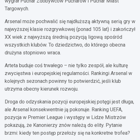
wygrał Puchar Zdobywców Pucharów i Puchar Miast
Targowych.
Arsenal może pochwalić się najdłuższą aktywną serią gry w
najwyższej klasie rozgrywkowej (ponad 105 lat) i zakończył
XX wiek z najwyższą średnią pozycją ligową spośród
wszystkich klubów. To dziedzictwo, do którego obecna
drużyna stopniowo wraca.
Arteta buduje coś trwałego – nie tylko zespół, ale kulturę
zwycięstwa i europejskiej regularności. Rankingi Arsenal w
kolejnych sezonach powinny to potwierdzić, jeśli klub
utrzyma obecny kierunek rozwoju.
Droga do odzyskania pozycji europejskiej potęgi jest długa,
ale Arsenal konsekwentnie ją pokonuje. Ranking UEFA,
pozycja w Premier League i występy w Lidze Mistrzów
pokazują, że Kanonierzy znów należą do elity. Pytanie
brzmi: kiedy ten postęp przełoży się na konkretne trofea?