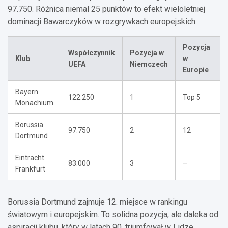
97.750. Różnica niemal 25 punktów to efekt wieloletniej
dominacji Bawarczyków w rozgrywkach europejskich.
Pozycja
Współczynnik
Pozycja w
Klub
w
UEFA
Niemczech
Europie
Bayern
122.250
1
Top 5
Monachium
Borussia
97.750
2
12
Dortmund
Eintracht
83.000
3
–
Frankfurt
Borussia Dortmund zajmuje 12. miejsce w rankingu
światowym i europejskim. To solidna pozycja, ale daleka od
aspiracji klubu, który w latach 90. triumfował w Lidze