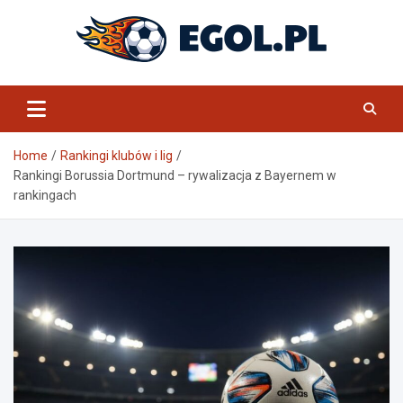
Skip
to
content
eGol.pl
Home
Rankingi klubów i lig
Rankingi Borussia Dortmund – rywalizacja z Bayernem w
rankingach