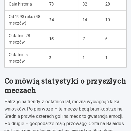
Cała historia
73
32
28
Od 1993 roku (48
24
14
10
meczów)
Ostatnie 28
15
7
6
meczów
Ostatnie 5
3
1
1
meczów
Co mówią statystyki o przyszłych
meczach
Patrząc na trendy z ostatnich lat, można wyciągnąć kilka
wniosków. Po pierwsze – te mecze będą bramkostrzelne.
Średnia prawie czterech goli na mecz to gwarancja emocji.
Po drugie – gospodarze mają przewagę. Celta na Balaidos
jest znacznie groźniejsza niż na wyjeździe, Barcelona