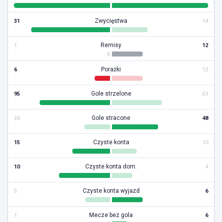
Zwycięstwa
31
14
Remisy
1
12
Porażki
6
12
Gole strzelone
95
53
Gole stracone
36
48
Czyste konta
15
10
Czyste konta dom.
10
4
Czyste konta wyjazd
5
6
Mecze bez gola
1
6