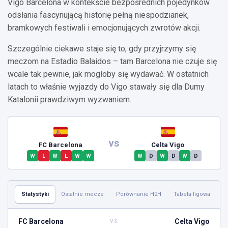
Vigo Barcelona w kontekście bezpośrednich pojedynków
odsłania fascynującą historię pełną niespodzianek,
bramkowych festiwali i emocjonujących zwrotów akcji.
Szczególnie ciekawe staje się to, gdy przyjrzymy się
meczom na Estadio Balaidos – tam Barcelona nie czuje się
wcale tak pewnie, jak mogłoby się wydawać. W ostatnich
latach to właśnie wyjazdy do Vigo stawały się dla Dumy
Katalonii prawdziwym wyzwaniem.
vs
FC Barcelona
Celta Vigo
W
L
W
L
W
W
W
D
W
D
W
D
Statystyki
Ostatnie mecze
Porównanie H2H
Tabela ligowa
FC Barcelona
Celta Vigo
VS