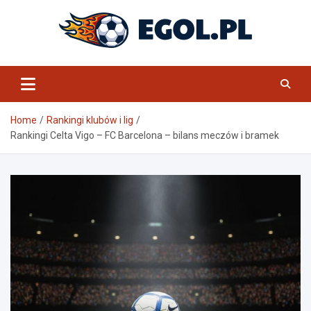
Skip
to
content
eGol.pl
Home
Rankingi klubów i lig
Rankingi Celta Vigo – FC Barcelona – bilans meczów i bramek