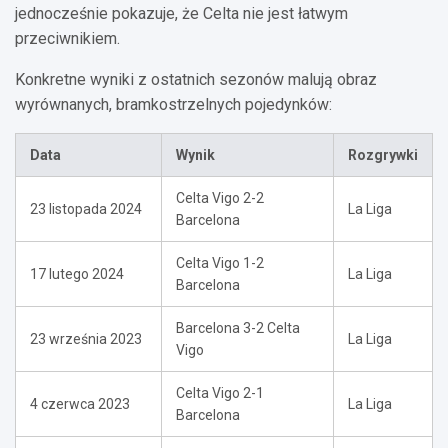
jednocześnie pokazuje, że Celta nie jest łatwym
przeciwnikiem.
Konkretne wyniki z ostatnich sezonów malują obraz
wyrównanych, bramkostrzelnych pojedynków:
Data
Wynik
Rozgrywki
Celta Vigo 2-2
23 listopada 2024
La Liga
Barcelona
Celta Vigo 1-2
17 lutego 2024
La Liga
Barcelona
Barcelona 3-2 Celta
23 września 2023
La Liga
Vigo
Celta Vigo 2-1
4 czerwca 2023
La Liga
Barcelona