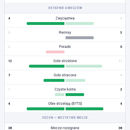
OSTATNIE 6 MECZÓW
Zwycięstwa
4
3
Remisy
0
3
Porażki
2
0
Gole strzelone
12
11
Gole stracone
7
6
Czyste konta
1
2
Obie strzelają (BTTS)
4
4
SEZON — WSZYSTKIE MECZE
Mecze rozegrane
38
38