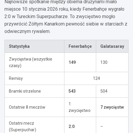
Najnowsze spotkanie między obiema drużynami miało
miejsce 10 stycznia 2026 roku, kiedy Fenerbahçe wygrało
2:0 w Tureckim Superpucharze. To zwycięstwo mogło
przywrócić Żółtym Kanarkom pewność siebie w starciach z
odwiecznym rywalem.
Statystyka
Fenerbahçe
Galatasaray
Zwycięstwa (wszystkie
149
130
czasy)
Remisy
124
Bramki strzelone
543
504
1
Ostatnie 8 meczów
7 zwycięstw
zwycięstwo
Ostatni mecz
2:0
–
(Superpuchar)