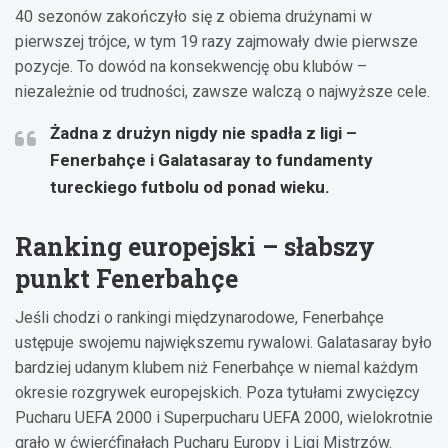
40 sezonów zakończyło się z obiema drużynami w
pierwszej trójce, w tym 19 razy zajmowały dwie pierwsze
pozycje. To dowód na konsekwencję obu klubów –
niezależnie od trudności, zawsze walczą o najwyższe cele.
Żadna z drużyn nigdy nie spadła z ligi –
Fenerbahçe i Galatasaray to fundamenty
tureckiego futbolu od ponad wieku.
Ranking europejski – słabszy
punkt Fenerbahçe
Jeśli chodzi o rankingi międzynarodowe, Fenerbahçe
ustępuje swojemu największemu rywalowi. Galatasaray było
bardziej udanym klubem niż Fenerbahçe w niemal każdym
okresie rozgrywek europejskich. Poza tytułami zwycięzcy
Pucharu UEFA 2000 i Superpucharu UEFA 2000, wielokrotnie
grało w ćwierćfinałach Pucharu Europy i Ligi Mistrzów.