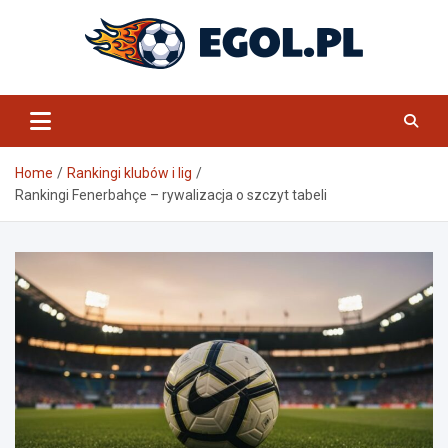
Skip
to
content
eGol.pl
Home
Rankingi klubów i lig
Rankingi Fenerbahçe – rywalizacja o szczyt tabeli