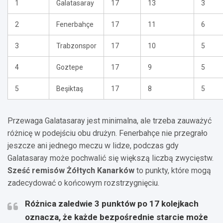
1
Galatasaray
17
13
3
2
Fenerbahçe
17
11
6
3
Trabzonspor
17
10
5
4
Goztepe
17
9
5
5
Beşiktaş
17
8
5
Przewaga Galatasaray jest minimalna, ale trzeba zauważyć
różnicę w podejściu obu drużyn. Fenerbahçe nie przegrało
jeszcze ani jednego meczu w lidze, podczas gdy
Galatasaray może pochwalić się większą liczbą zwycięstw.
Sześć remisów Żółtych Kanarków
to punkty, które mogą
zadecydować o końcowym rozstrzygnięciu.
Różnica zaledwie 3 punktów po 17 kolejkach
oznacza, że każde bezpośrednie starcie może