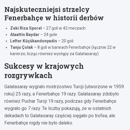
Najskuteczniejsi strzelcy
Fenerbahçe w historii derbów
Zeki Riza Sporel
– 27 goli w 42 meczach
Alaattin Baydar
– 24 gole
Lefter Küçükandonyadis
– 20 goli
Tanju Çolak
– 8 goli w barwach Fenerbahçe (łącznie 22 w
karierze, licząc również występy za Galatasaray)
Sukcesy w krajowych
rozgrywkach
Galatasaray wygrało mistrzostwo Turcji (utworzone w 1959
roku) 25 razy, a Fenerbahçe 19 razy. Galatasaray zdobyło
również Puchar Turcji 19 razy, podczas gdy Fenerbahçe
wygrało go 7 razy. Te liczby pokazują, że w ostatnich
dekadach to Galatasaray częściej sięgało po trofea, ale
Fenerbahçe nigdy nie było daleko.