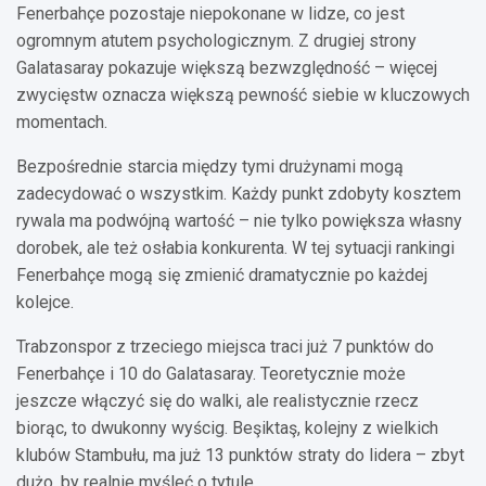
Fenerbahçe pozostaje niepokonane w lidze, co jest
ogromnym atutem psychologicznym. Z drugiej strony
Galatasaray pokazuje większą bezwzględność – więcej
zwycięstw oznacza większą pewność siebie w kluczowych
momentach.
Bezpośrednie starcia między tymi drużynami mogą
zadecydować o wszystkim. Każdy punkt zdobyty kosztem
rywala ma podwójną wartość – nie tylko powiększa własny
dorobek, ale też osłabia konkurenta. W tej sytuacji rankingi
Fenerbahçe mogą się zmienić dramatycznie po każdej
kolejce.
Trabzonspor z trzeciego miejsca traci już 7 punktów do
Fenerbahçe i 10 do Galatasaray. Teoretycznie może
jeszcze włączyć się do walki, ale realistycznie rzecz
biorąc, to dwukonny wyścig. Beşiktaş, kolejny z wielkich
klubów Stambułu, ma już 13 punktów straty do lidera – zbyt
dużo, by realnie myśleć o tytule.