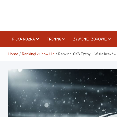
Skip
to
content
PIŁKA NOŻNA
TRENING
ŻYWIENIE I ZDROWIE
Home
Rankingi klubów i lig
Rankingi GKS Tychy – Wisła Kraków –