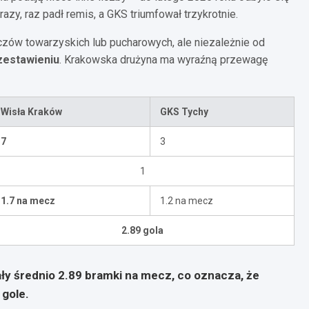
y, raz padł remis, a GKS triumfował trzykrotnie.
zów towarzyskich lub pucharowych, ale niezależnie od
zestawieniu
. Krakowska drużyna ma wyraźną przewagę
Wisła Kraków
GKS Tychy
7
3
1
1.7 na mecz
1.2 na mecz
2.89 gola
y średnio 2.89 bramki na mecz, co oznacza, że
 gole.