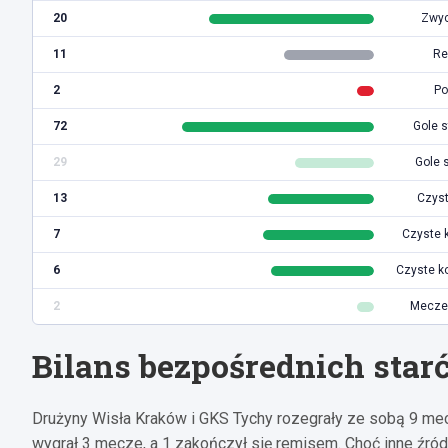
20
Zwyc
11
Re
2
Po
72
Gole s
29
Gole 
13
Czyst
7
Czyste 
6
Czyste k
2
Mecze 
Bilans bezpośrednich star
Drużyny Wisła Kraków i GKS Tychy rozegrały ze sobą 9 me
wygrał 3 mecze, a 1 zakończył się remisem. Choć inne źródł