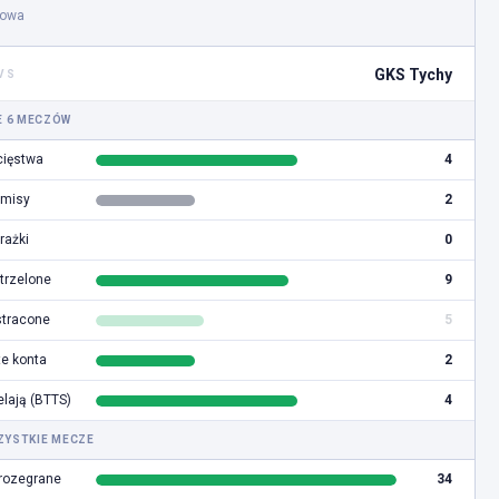
gowa
GKS Tychy
VS
E 6 MECZÓW
ięstwa
4
misy
2
rażki
0
trzelone
9
stracone
5
e konta
2
elają (BTTS)
4
ZYSTKIE MECZE
rozegrane
34