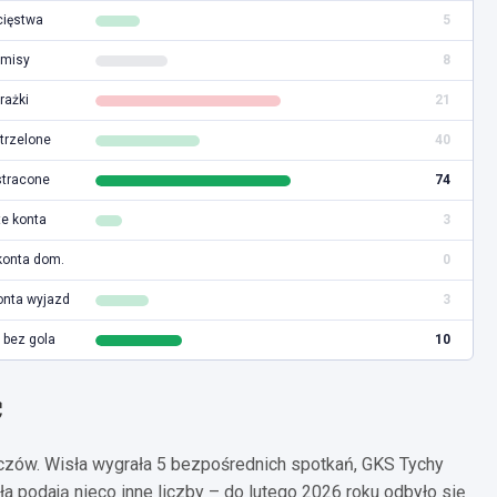
ięstwa
5
misy
8
rażki
21
trzelone
40
stracone
74
e konta
3
konta dom.
0
onta wyjazd
3
bez gola
10
ć
czów. Wisła wygrała 5 bezpośrednich spotkań, GKS Tychy
a podają nieco inne liczby – do lutego 2026 roku odbyło się