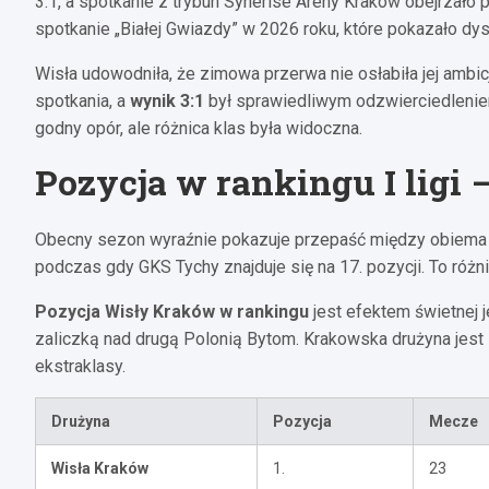
3:1, a spotkanie z trybun Synerise Areny Kraków obejrzało p
spotkanie „Białej Gwiazdy” w 2026 roku, które pokazało 
Wisła udowodniła, że zimowa przerwa nie osłabiła jej amb
spotkania, a
wynik 3:1
był sprawiedliwym odzwierciedlenie
godny opór, ale różnica klas była widoczna.
Pozycja w rankingu I ligi 
Obecny sezon wyraźnie pokazuje przepaść między obiema d
podczas gdy GKS Tychy znajduje się na 17. pozycji. To różn
Pozycja Wisły Kraków w rankingu
jest efektem świetnej j
zaliczką nad drugą Polonią Bytom. Krakowska drużyna je
ekstraklasy.
Drużyna
Pozycja
Mecze
Wisła Kraków
1.
23