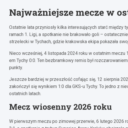
Najważniejsze mecze w os
Ostatnie lata przyniosły kilka interesujących starć między 
ramach 1. Ligi, a spotkanie nie brakowało goli – ostateczni
strzelecki w Tychach, gdzie krakowska ekipa pokazała swo
Nieco wcześniej, 4 listopada 2024 roku w ostatnim meczu 15
em Tychy 0:0. Ten bezbramkowy remis był rozczarowaniem dl
punkty.
Jeszcze bardziej w przeszłość cofając się, 12 sierpnia 2023
zakończył się wynikiem 1:0 dla GKS-u Tychy. To jedno z n
ostatnich latach.
Mecz wiosenny 2026 roku
W pierwszym meczu po zimowej przerwie, 6 lutego 2026 ro