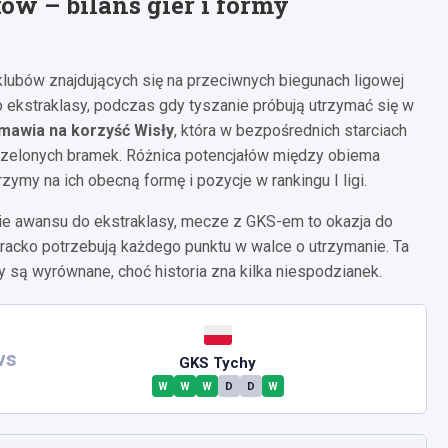
w – bilans gier i formy
klubów znajdujących się na przeciwnych biegunach ligowej
o ekstraklasy, podczas gdy tyszanie próbują utrzymać się w
mawia na korzyść Wisły
, która w bezpośrednich starciach
trzelonych bramek. Różnica potencjałów między obiema
ymy na ich obecną formę i pozycje w rankingu I ligi.
e awansu do ekstraklasy, mecze z GKS-em to okazja do
eracko potrzebują każdego punktu w walce o utrzymanie. Ta
y są wyrównane, choć historia zna kilka niespodzianek.
vs
GKS Tychy
W
W
W
D
D
W