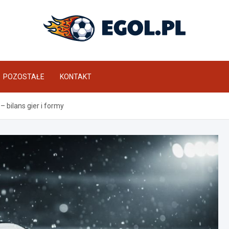
eGol.pl
POZOSTAŁE
KONTAKT
 bilans gier i formy