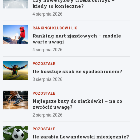
Czy nowe łyżwy trzeba ostrzyć –
kiedy to konieczne?
4 sierpnia 2026
RANKINGI KLUBÓW I LIG
Ranking nart zjazdowych – modele
warte uwagi
4 sierpnia 2026
POZOSTAŁE
Ile kosztuje skok ze spadochronem?
3 sierpnia 2026
POZOSTAŁE
Najlepsze buty do siatkówki – na co
zwrócić uwagę?
2 sierpnia 2026
POZOSTAŁE
Ile zarabia Lewandowski miesięcznie?