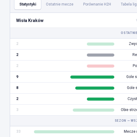
Statystyki
Ostatnie mecze
Porównanie H2H
Tabela li
Wisła Kraków
OSTATNI
2
Zwyc
2
Re
2
Po
9
Gole s
8
Gole 
2
Czyst
3
Obie strz
SEZON — WS
33
Mecze 