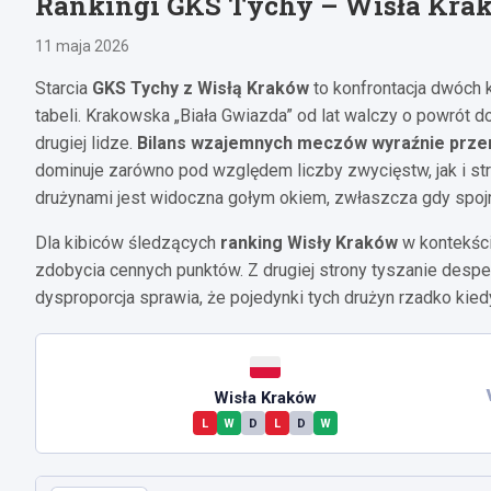
Rankingi GKS Tychy – Wisła Krakó
11 maja 2026
Starcia
GKS Tychy z Wisłą Kraków
to konfrontacja dwóch 
tabeli. Krakowska „Biała Gwiazda” od lat walczy o powrót d
drugiej lidze.
Bilans wzajemnych meczów wyraźnie prze
dominuje zarówno pod względem liczby zwycięstw, jak i s
drużynami jest widoczna gołym okiem, zwłaszcza gdy spojrz
Dla kibiców śledzących
ranking Wisły Kraków
w kontekści
zdobycia cennych punktów. Z drugiej strony tyszanie desp
dysproporcja sprawia, że pojedynki tych drużyn rzadko kied
Wisła Kraków
L
W
D
L
D
W