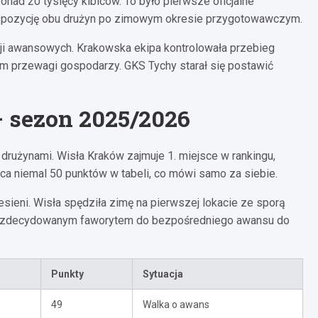
onad 20 tysięcy kibiców. To było pierwsze oficjalne
dyspozycję obu drużyn po zimowym okresie przygotowawczym.
icji awansowych. Krakowska ekipa kontrolowała przebieg
m przewagi gospodarzy. GKS Tychy starał się postawić
– sezon 2025/2026
rużynami. Wisła Kraków zajmuje 1. miejsce w rankingu,
ica niemal 50 punktów w tabeli, co mówi samo za siebie.
esieni. Wisła spędziła zimę na pierwszej lokacie ze sporą
st zdecydowanym faworytem do bezpośredniego awansu do
Punkty
Sytuacja
49
Walka o awans