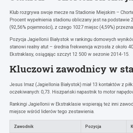
Klub rozgrywa swoje mecze na Stadionie Miejskim – Chorte
Procent wypełnienia stadionu obliczany jest na podstawie
(92,56% pojemności), z czego 1027 miejsc (4,59%) przeznac
Pozycja Jagiellonii Białystok w rankingu domowych wynikó
stanowi realny atut – średnia frekwencja wzrosła z około 
Ekstraklasy, osiągając szczyt 12 500 w sezonie 2014-15.
Kluczowi zawodnicy w st
Jesus Imaz (Jagiellonia Białystok) miał 13 kontaktów z pi
oczekiwanych: 0,73. Hiszpański napastnik to motor napęd
Rankingi Jagiellonii w Ekstraklasie wspierają też inni zawo
miejsce wśród liderów tego zestawienia.
Zawodnik
Pozycja
K