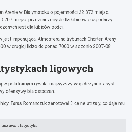
n Arenie w Białymstoku o pojemności 22 372 miejsc.
 20 707 miejsc przeznaczonych dla kibiców gospodarzy
zonych jest dla kibiców gości.
w jest imponująca. Atmosfera na trybunach Chorten Areny
4000 w drugiej lidze do ponad 7000 w sezonie 2007-08
atystykach ligowych
łką w polu karnym rywala i najwyższy współczynnik asyst
owy ofensywy białostoczan.
dnicy. Taras Romanczuk zanotował 3 celne strzały, co daje mu
luczowa statystyka