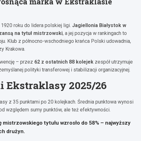
 rosnąca marka w Ekstraklasie
920 roku do lidera polskiej ligi.
Jagiellonia Białystok w
zansą na tytuł mistrzowski
, a jej pozycja w rankingach to
oju. Klub z północno-wschodniego krańca Polski udowadnia,
zy Krakowa.
kwencję – przez
62 z ostatnich 88 kolejek
zespół utrzymuje
zemyślanej polityki transferowej i stabilizacji organizacyjnej.
li Ekstraklasy 2025/26
klasy z 35 punktami po 20 kolejkach. Średnia punktowa wynosi
 pod względem sumy punktów, ale też efektywności.
ę mistrzowskiego tytułu wzrosło do 58% – najwyższy
ch drużyn.