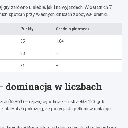
ej gry zarówno u siebie, jak i na wyjazdach. W ostatnich 7
nich spotkań przy własnych kibicach zdobywał bramki.
Punkty
Średnia pkt/mecz
35
1,84
33
–
31
–
– dominacja w liczbach
ch (63+61) – najwięcej w lidze – i strzeliła 133 gole
 statystyki pokazują, że pozycja Jagiellonii w rankingu
 Jagiellonii Białystok z ostatnich dwóch lat potwierdzają