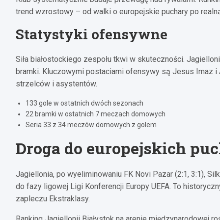
trend wzrostowy – od walki o europejskie puchary po realną
Statystyki ofensywne
Siła białostockiego zespołu tkwi w skuteczności. Jagiell
bramki. Kluczowymi postaciami ofensywy są Jesus Imaz i Af
strzelców i asystentów.
133 gole w ostatnich dwóch sezonach
22 bramki w ostatnich 7 meczach domowych
Seria 33 z 34 meczów domowych z golem
Droga do europejskich pu
Jagiellonia, po wyeliminowaniu FK Novi Pazar (2:1, 3:1), Silk
do fazy ligowej Ligi Konferencji Europy UEFA. To historyczn
zapleczu Ekstraklasy.
Ranking Jagiellonii Białystok na arenie międzynarodowej rośn