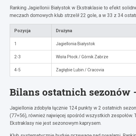
Ranking Jagiellonii Białystok w Ekstraklasie to efekt solidn
meczach domowych klub strzelił 22 gole, a w 33 z 34 ostat
Pozycja
Drużyna
1
Jagiellonia Białystok
2-3
Wisła Płock / Górnik Zabrze
4-5
Zagłębie Lubin / Cracovia
Bilans ostatnich sezonów 
Jagiellonia zdobyła łącznie 124 punkty w 2 ostatnich sezona
(77+56), również najwięcej spośród wszystkich zespołów. Te
Ekstraklasy nie jest sezonowym kaprysem.
Klub systematycznie buduje przewagę nad rywalami. Rankingi