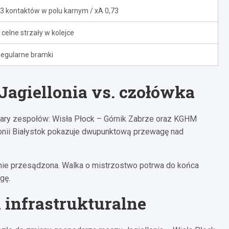
3 kontaktów w polu karnym / xA 0,73
 celne strzały w kolejce
egularne bramki
agiellonia vs. czołówka
pary zespołów: Wisła Płock – Górnik Zabrze oraz KGHM
llonii Białystok pokazuje dwupunktową przewagę nad
le nie przesądzona. Walka o mistrzostwo potrwa do końca
gę.
 infrastrukturalne