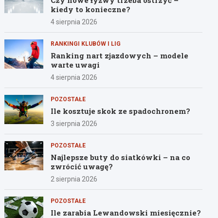
Czy nowe łyżwy trzeba ostrzyć –
kiedy to konieczne?
4 sierpnia 2026
RANKINGI KLUBÓW I LIG
Ranking nart zjazdowych – modele
warte uwagi
4 sierpnia 2026
POZOSTAŁE
Ile kosztuje skok ze spadochronem?
3 sierpnia 2026
POZOSTAŁE
Najlepsze buty do siatkówki – na co
zwrócić uwagę?
2 sierpnia 2026
POZOSTAŁE
Ile zarabia Lewandowski miesięcznie?