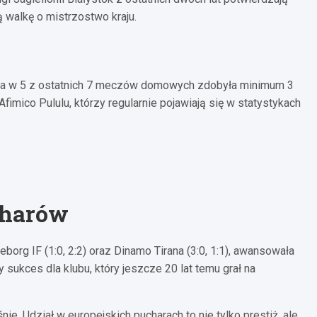
 walkę o mistrzostwo kraju.
onia w 5 z ostatnich 7 meczów domowych zdobyła minimum 3
imico Pululu, którzy regularnie pojawiają się w statystykach
charów
eborg IF (1:0, 2:2) oraz Dinamo Tirana (3:0, 1:1), awansowała
y sukces dla klubu, który jeszcze 20 lat temu grał na
ie. Udział w europejskich pucharach to nie tylko prestiż, ale