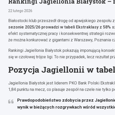
Rankingi Jagiellonia Białystok –
22 lutego 2026
Białostocki klub przeszedł drogę od армijskiego zespołu z 1
sezonie 2025/26 prowadzi w tabeli Ekstraklasy z 58% s
efekt systematycznej pracy i konsekwentnej strategii rozw
że można konkurować z gigantami z Warszawy, Poznania c
Rankingi Jagiellonia Białystok pokazują imponującą konse
się w czołowej trójce ligi. To nie przypadek, lecz rezultat pr
Pozycja Jagiellonii w tabe
Jagiellonia Białystok jest liderem PKO Bank Polski Ekstra
1,84 punktu na mecz, co plasuje zespół na czele nie tylko
Prawdopodobieństwo zdobycia przez Jagielloni
wynik w bieżących rozgrywkach wśród wszystki