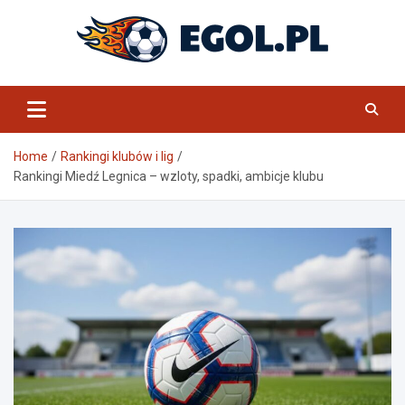
Skip
to
content
eGol.pl
Home
Rankingi klubów i lig
Rankingi Miedź Legnica – wzloty, spadki, ambicje klubu