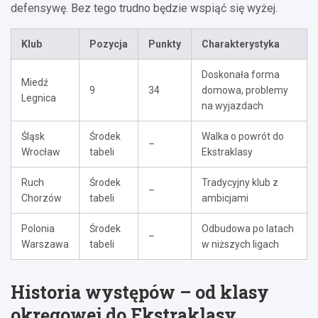
defensywę. Bez tego trudno będzie wspiąć się wyżej.
Klub
Pozycja
Punkty
Charakterystyka
Doskonała forma
Miedź
9
34
domowa, problemy
Legnica
na wyjazdach
Śląsk
Środek
Walka o powrót do
–
Wrocław
tabeli
Ekstraklasy
Ruch
Środek
Tradycyjny klub z
–
Chorzów
tabeli
ambicjami
Polonia
Środek
Odbudowa po latach
–
Warszawa
tabeli
w niższych ligach
Historia występów – od klasy
okręgowej do Ekstraklasy