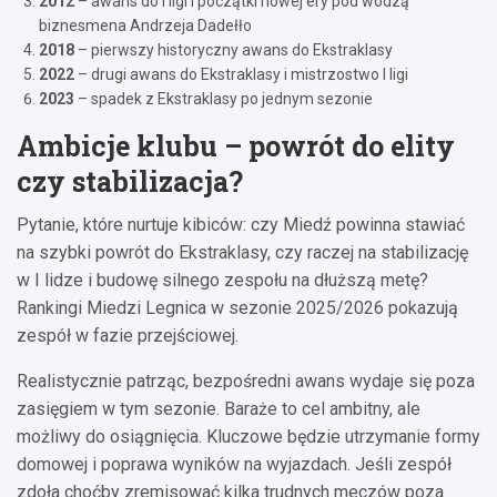
2012
– awans do I ligi i początki nowej ery pod wodzą
biznesmena Andrzeja Dadełło
2018
– pierwszy historyczny awans do Ekstraklasy
2022
– drugi awans do Ekstraklasy i mistrzostwo I ligi
2023
– spadek z Ekstraklasy po jednym sezonie
Ambicje klubu – powrót do elity
czy stabilizacja?
Pytanie, które nurtuje kibiców: czy Miedź powinna stawiać
na szybki powrót do Ekstraklasy, czy raczej na stabilizację
w I lidze i budowę silnego zespołu na dłuższą metę?
Rankingi Miedzi Legnica w sezonie 2025/2026 pokazują
zespół w fazie przejściowej.
Realistycznie patrząc, bezpośredni awans wydaje się poza
zasięgiem w tym sezonie. Baraże to cel ambitny, ale
możliwy do osiągnięcia. Kluczowe będzie utrzymanie formy
domowej i poprawa wyników na wyjazdach. Jeśli zespół
zdoła choćby zremisować kilka trudnych meczów poza