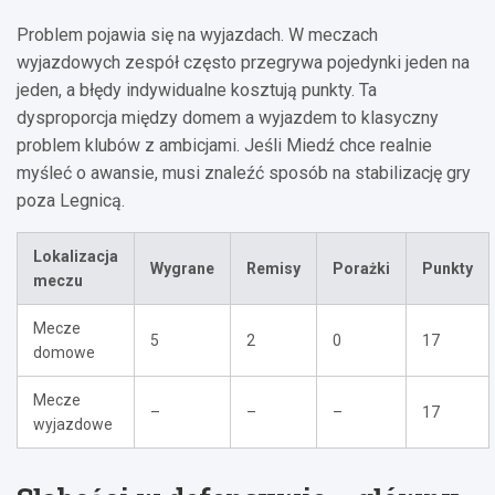
Problem pojawia się na wyjazdach. W meczach
wyjazdowych zespół często przegrywa pojedynki jeden na
jeden, a błędy indywidualne kosztują punkty. Ta
dysproporcja między domem a wyjazdem to klasyczny
problem klubów z ambicjami. Jeśli Miedź chce realnie
myśleć o awansie, musi znaleźć sposób na stabilizację gry
poza Legnicą.
Lokalizacja
Wygrane
Remisy
Porażki
Punkty
meczu
Mecze
5
2
0
17
domowe
Mecze
–
–
–
17
wyjazdowe