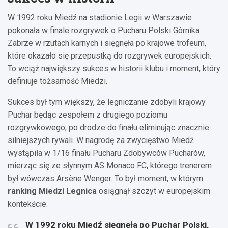
W 1992 roku Miedź na stadionie Legii w Warszawie
pokonała w finale rozgrywek o Pucharu Polski Górnika
Zabrze w rzutach karnych i sięgnęła po krajowe trofeum,
które okazało się przepustką do rozgrywek europejskich.
To wciąż największy sukces w historii klubu i moment, który
definiuje tożsamość Miedzi.
Sukces był tym większy, że legniczanie zdobyli krajowy
Puchar będąc zespołem z drugiego poziomu
rozgrywkowego, po drodze do finału eliminując znacznie
silniejszych rywali. W nagrodę za zwycięstwo Miedź
wystąpiła w 1/16 finału Pucharu Zdobywców Pucharów,
mierząc się ze słynnym AS Monaco FC, którego trenerem
był wówczas Arsène Wenger. To był moment, w którym
ranking Miedzi Legnica
osiągnął szczyt w europejskim
kontekście.
W 1992 roku Miedź sięgnęła po Puchar Polski,