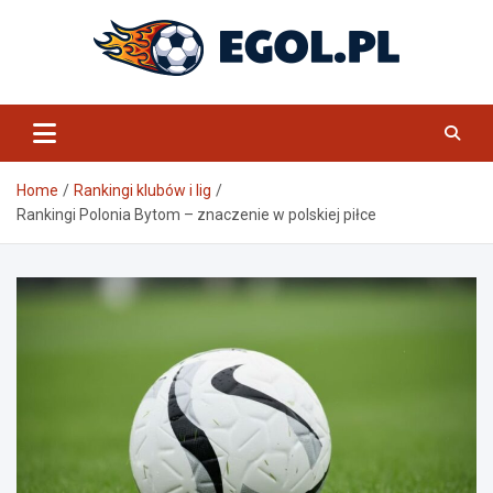
Skip
to
content
eGol.pl
Home
Rankingi klubów i lig
Rankingi Polonia Bytom – znaczenie w polskiej piłce