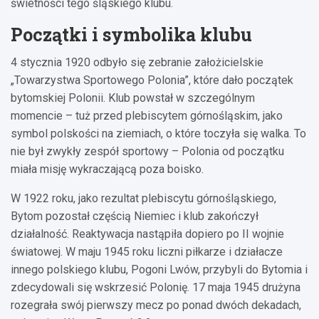
świetności tego śląskiego klubu.
Początki i symbolika klubu
4 stycznia 1920 odbyło się zebranie założicielskie
„Towarzystwa Sportowego Polonia”, które dało początek
bytomskiej Polonii. Klub powstał w szczególnym
momencie – tuż przed plebiscytem górnośląskim, jako
symbol polskości na ziemiach, o które toczyła się walka. To
nie był zwykły zespół sportowy – Polonia od początku
miała misję wykraczającą poza boisko.
W 1922 roku, jako rezultat plebiscytu górnośląskiego,
Bytom pozostał częścią Niemiec i klub zakończył
działalność. Reaktywacja nastąpiła dopiero po II wojnie
światowej. W maju 1945 roku liczni piłkarze i działacze
innego polskiego klubu, Pogoni Lwów, przybyli do Bytomia i
zdecydowali się wskrzesić Polonię. 17 maja 1945 drużyna
rozegrała swój pierwszy mecz po ponad dwóch dekadach,