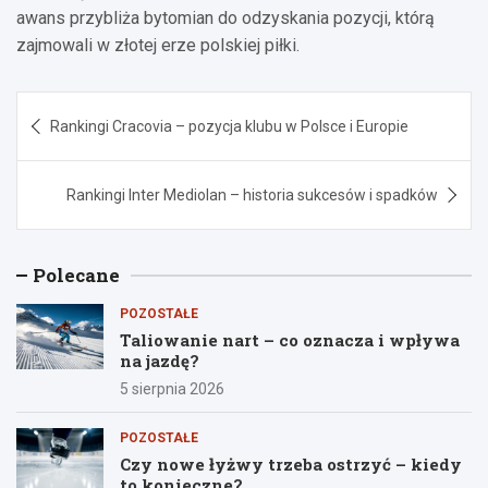
awans przybliża bytomian do odzyskania pozycji, którą
zajmowali w złotej erze polskiej piłki.
Nawigacja
Rankingi Cracovia – pozycja klubu w Polsce i Europie
wpisu
Rankingi Inter Mediolan – historia sukcesów i spadków
Polecane
POZOSTAŁE
Taliowanie nart – co oznacza i wpływa
na jazdę?
5 sierpnia 2026
POZOSTAŁE
Czy nowe łyżwy trzeba ostrzyć – kiedy
to konieczne?