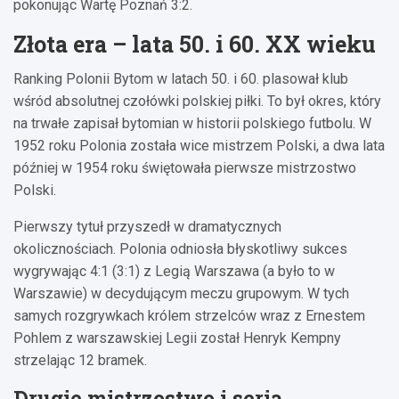
pokonując Wartę Poznań 3:2.
Złota era – lata 50. i 60. XX wieku
Ranking Polonii Bytom w latach 50. i 60. plasował klub
wśród absolutnej czołówki polskiej piłki. To był okres, który
na trwałe zapisał bytomian w historii polskiego futbolu. W
1952 roku Polonia została wice mistrzem Polski, a dwa lata
później w 1954 roku świętowała pierwsze mistrzostwo
Polski.
Pierwszy tytuł przyszedł w dramatycznych
okolicznościach. Polonia odniosła błyskotliwy sukces
wygrywając 4:1 (3:1) z Legią Warszawa (a było to w
Warszawie) w decydującym meczu grupowym. W tych
samych rozgrywkach królem strzelców wraz z Ernestem
Pohlem z warszawskiej Legii został Henryk Kempny
strzelając 12 bramek.
Drugie mistrzostwo i seria