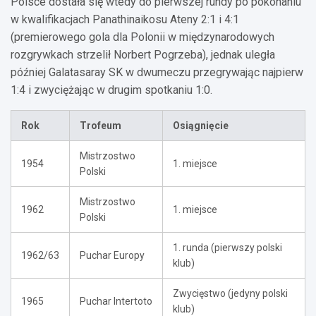
Polsce dostała się wtedy do pierwszej rundy po pokonaniu
w kwalifikacjach Panathinaikosu Ateny 2:1 i 4:1
(premierowego gola dla Polonii w międzynarodowych
rozgrywkach strzelił Norbert Pogrzeba), jednak uległa
później Galatasaray SK w dwumeczu przegrywając najpierw
1:4 i zwyciężając w drugim spotkaniu 1:0.
Rok
Trofeum
Osiągnięcie
Mistrzostwo
1954
1. miejsce
Polski
Mistrzostwo
1962
1. miejsce
Polski
1. runda (pierwszy polski
1962/63
Puchar Europy
klub)
Zwycięstwo (jedyny polski
1965
Puchar Intertoto
klub)