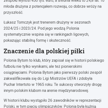
zespołu wynosi 450 tys. euro, a średnia wieku to 24,8 lat. To
młoda drużyna z potencjałem rozwoju, co dobrze wróży na
przyszłość.
Łukasz Tomczyk jest trenerem drużyny w sezonach
2024/25 i 2023/24. Pod jego wodzą Polonia
systematycznie wspina się w rankingach ligowych,
pokazując stabilną formę i skuteczność.
Znaczenie dla polskiej piłki
Polonia Bytom to klub, który zapisał się w historii polskiego
futbolu nie tylko wynikami, ale też pionierskimi
osiągnięciami. Polonia Bytom jako pierwszy polski zespół
zakwalifikowała się do Ligi Mistrzów UEFA i zdobyła
Puchar Intertoto w 1965 roku. Te sukcesy otworzyły drogę
innym polskim klubom na arenie międzynarodowej.
W historii klubu wystąpiło 26 zawodników w reprezentacji
Polski, w tym pięciu olimpijczyków. Polonia była kuźnią