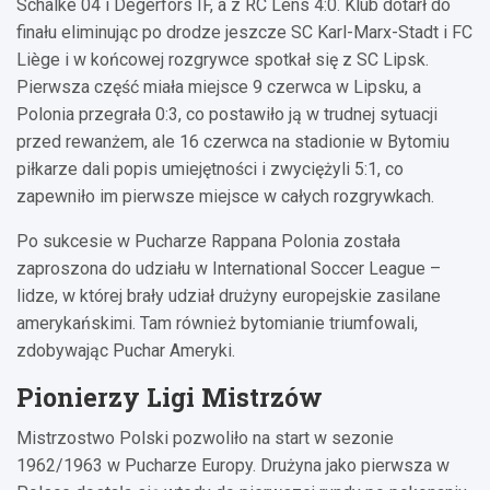
Schalke 04 i Degerfors IF, a z RC Lens 4:0. Klub dotarł do
finału eliminując po drodze jeszcze SC Karl-Marx-Stadt i FC
Liège i w końcowej rozgrywce spotkał się z SC Lipsk.
Pierwsza część miała miejsce 9 czerwca w Lipsku, a
Polonia przegrała 0:3, co postawiło ją w trudnej sytuacji
przed rewanżem, ale 16 czerwca na stadionie w Bytomiu
piłkarze dali popis umiejętności i zwyciężyli 5:1, co
zapewniło im pierwsze miejsce w całych rozgrywkach.
Po sukcesie w Pucharze Rappana Polonia została
zaproszona do udziału w International Soccer League –
lidze, w której brały udział drużyny europejskie zasilane
amerykańskimi. Tam również bytomianie triumfowali,
zdobywając Puchar Ameryki.
Pionierzy Ligi Mistrzów
Mistrzostwo Polski pozwoliło na start w sezonie
1962/1963 w Pucharze Europy. Drużyna jako pierwsza w