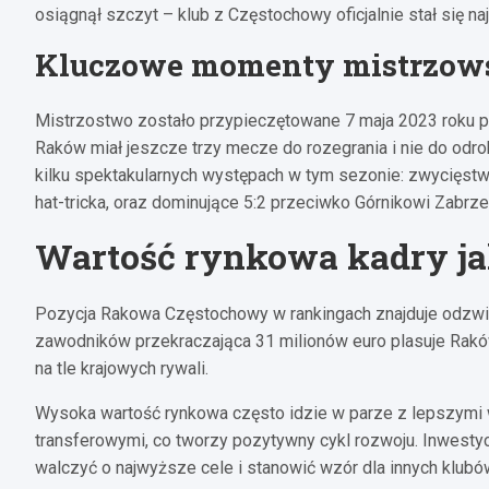
osiągnął szczyt – klub z Częstochowy oficjalnie stał się na
Kluczowe momenty mistrzows
Mistrzostwo zostało przypieczętowane 7 maja 2023 roku p
Raków miał jeszcze trzy mecze do rozegrania i nie do odr
kilku spektakularnych występach w tym sezonie: zwycięstwo 
hat-tricka, oraz dominujące 5:2 przeciwko Górnikowi Zabrze
Wartość rynkowa kadry ja
Pozycja Rakowa Częstochowy w rankingach znajduje odzwie
zawodników przekraczająca 31 milionów euro plasuje Raków 
na tle krajowych rywali.
Wysoka wartość rynkowa często idzie w parze z lepszymi w
transferowymi, co tworzy pozytywny cykl rozwoju. Inwest
walczyć o najwyższe cele i stanowić wzór dla innych klubó