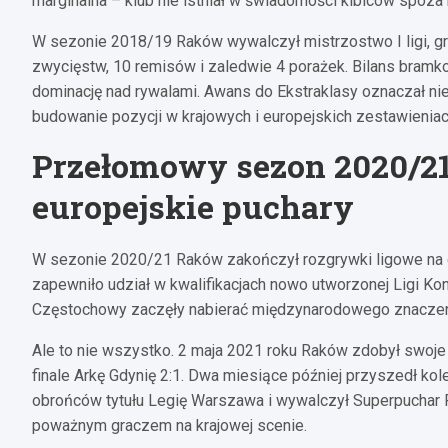
marginalna – klub nie istniał w świadomości kibiców spoza 
W sezonie 2018/19 Raków wywalczył mistrzostwo I ligi, 
zwycięstw, 10 remisów i zaledwie 4 porażek. Bilans bram
dominację nad rywalami. Awans do Ekstraklasy oznaczał ni
budowanie pozycji w krajowych i europejskich zestawieniac
Przełomowy sezon 2020/21 
europejskie puchary
W sezonie 2020/21 Raków zakończył rozgrywki ligowe na dr
zapewniło udział w kwalifikacjach nowo utworzonej Ligi Ko
Częstochowy zaczęły nabierać międzynarodowego znaczen
Ale to nie wszystko. 2 maja 2021 roku Raków zdobył swoje
finale Arkę Gdynię 2:1. Dwa miesiące później przyszedł ko
obrońców tytułu Legię Warszawa i wywalczył Superpuchar Po
poważnym graczem na krajowej scenie.