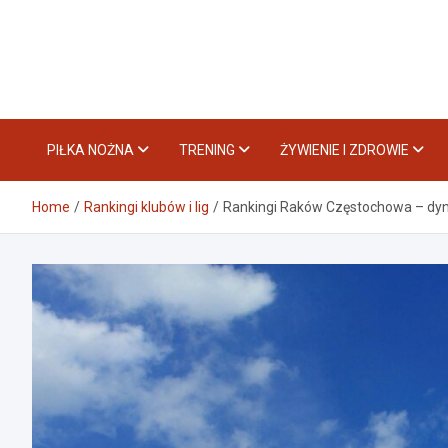
Skip
to
content
PIŁKA NOŻNA
TRENING
ŻYWIENIE I ZDROWIE
Home
Rankingi klubów i lig
Rankingi Raków Częstochowa – dyn