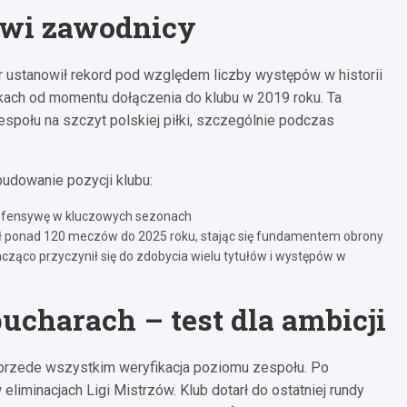
owi zawodnicy
r ustanowił rekord pod względem liczby występów w historii
ch od momentu dołączenia do klubu w 2019 roku. Ta
społu na szczyt polskiej piłki, szczególnie podczas
budowanie pozycji klubu:
efensywę w kluczowych sezonach
ał ponad 120 meczów do 2025 roku, stając się fundamentem obrony
znacząco przyczynił się do zdobycia wielu tytułów i występów w
charach – test dla ambicji
le przede wszystkim weryfikacja poziomu zespołu. Po
iminacjach Ligi Mistrzów. Klub dotarł do ostatniej rundy