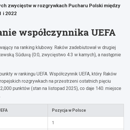
ych zwycięstw w rozgrywkach Pucharu Polski między
 i 2022
wanie współczynnika UEFA
wający na ranking klubowy. Raków zadebiutował w drugiej
litewską Sūduvą (0:0, zwycięstwo 4:3 w karnych), a następnie
 punkty w rankingu UEFA. Współczynnik UEFA, który Raków
opejskich rozgrywkach na przestrzeni ostatnich pięciu
000 punktów (stan na listopad 2025), co daje 140. miejsce
.
UEFA
Pozycja w Polsce
1