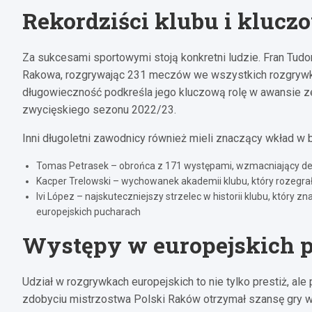
Rekordziści klubu i klucz
Za sukcesami sportowymi stoją konkretni ludzie. Fran Tudo
Rakowa, rozgrywając 231 meczów we wszystkich rozgrywka
długowieczność podkreśla jego kluczową rolę w awansie ze
zwycięskiego sezonu 2022/23.
Inni długoletni zawodnicy również mieli znaczący wkład w 
Tomas Petrasek – obrońca z 171 występami, wzmacniający d
Kacper Trelowski – wychowanek akademii klubu, który rozegr
Ivi López – najskuteczniejszy strzelec w historii klubu, który 
europejskich pucharach
Występy w europejskich pu
Udział w rozgrywkach europejskich to nie tylko prestiż, a
zdobyciu mistrzostwa Polski Raków otrzymał szansę gry w el