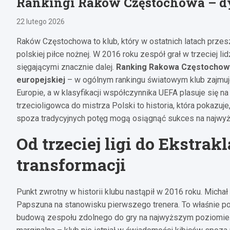
Rankingi Raków Częstochowa – d
22 lutego 2026
Raków Częstochowa to klub, który w ostatnich latach przesz
polskiej piłce nożnej. W 2016 roku zespół grał w trzeciej lid
sięgającymi znacznie dalej.
Ranking Rakowa Częstochowy 
europejskiej
– w ogólnym rankingu światowym klub zajmuje
Europie, a w klasyfikacji współczynnika UEFA plasuje się na
trzecioligowca do mistrza Polski to historia, która pokazuj
spoza tradycyjnych potęg mogą osiągnąć sukces na najwy
Od trzeciej ligi do Ekstrak
transformacji
Punkt zwrotny w historii klubu nastąpił w 2016 roku. Michał 
Papszuna na stanowisku pierwszego trenera. To właśnie 
budową zespołu zdolnego do gry na najwyższym poziomie. 