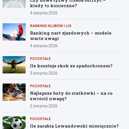
Czy nowe łyżwy trzeba ostrzyć –
kiedy to konieczne?
4 sierpnia 2026
RANKINGI KLUBÓW I LIG
Ranking nart zjazdowych – modele
warte uwagi
4 sierpnia 2026
POZOSTAŁE
Ile kosztuje skok ze spadochronem?
3 sierpnia 2026
POZOSTAŁE
Najlepsze buty do siatkówki – na co
zwrócić uwagę?
2 sierpnia 2026
POZOSTAŁE
Ile zarabia Lewandowski miesięcznie?