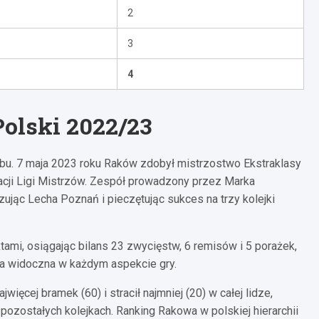
2
3
4
olski 2022/23
ubu. 7 maja 2023 roku Raków zdobył mistrzostwo Ekstraklasy
inacji Ligi Mistrzów. Zespół prowadzony przez Marka
ując Lecha Poznań i pieczętując sukces na trzy kolejki
mi, osiągając bilans 23 zwycięstw, 6 remisów i 5 porażek,
ła widoczna w każdym aspekcie gry.
ęcej bramek (60) i stracił najmniej (20) w całej lidze,
ozostałych kolejkach. Ranking Rakowa w polskiej hierarchii