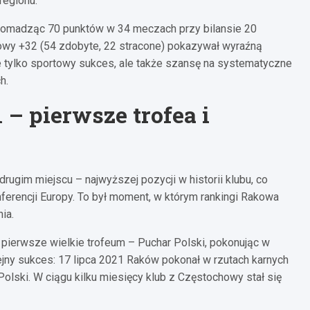
regionu.
gromadząc 70 punktów w 34 meczach przy bilansie 20
kowy +32 (54 zdobyte, 22 stracone) pokazywał wyraźną
e tylko sportowy sukces, ale także szansę na systematyczne
h.
– pierwsze trofea i
ugim miejscu – najwyższej pozycji w historii klubu, co
nferencji Europy. To był moment, w którym rankingi Rakowa
ia.
 pierwsze wielkie trofeum – Puchar Polski, pokonując w
lejny sukces: 17 lipca 2021 Raków pokonał w rzutach karnych
lski. W ciągu kilku miesięcy klub z Częstochowy stał się