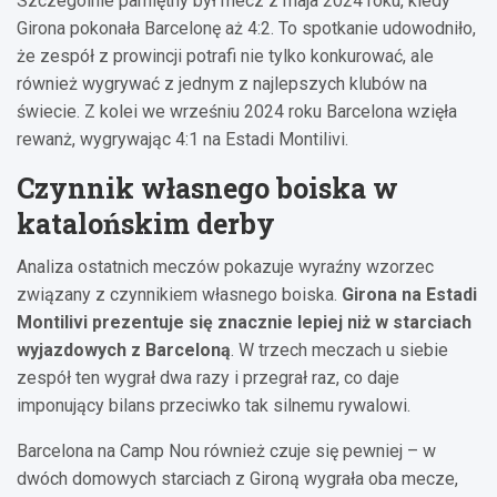
Szczególnie pamiętny był mecz z maja 2024 roku, kiedy
Girona pokonała Barcelonę aż 4:2. To spotkanie udowodniło,
że zespół z prowincji potrafi nie tylko konkurować, ale
również wygrywać z jednym z najlepszych klubów na
świecie. Z kolei we wrześniu 2024 roku Barcelona wzięła
rewanż, wygrywając 4:1 na Estadi Montilivi.
Czynnik własnego boiska w
katalońskim derby
Analiza ostatnich meczów pokazuje wyraźny wzorzec
związany z czynnikiem własnego boiska.
Girona na Estadi
Montilivi prezentuje się znacznie lepiej niż w starciach
wyjazdowych z Barceloną
. W trzech meczach u siebie
zespół ten wygrał dwa razy i przegrał raz, co daje
imponujący bilans przeciwko tak silnemu rywalowi.
Barcelona na Camp Nou również czuje się pewniej – w
dwóch domowych starciach z Gironą wygrała oba mecze,