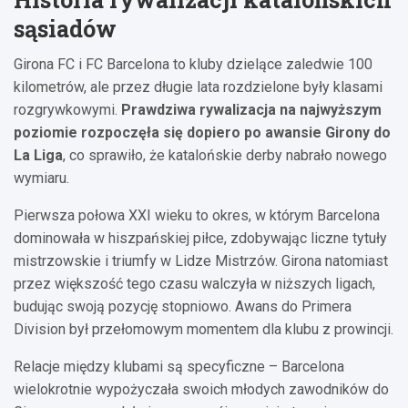
Raphinha
F. Torres
Lamine Yamal
sąsiadów
11
7
10
D. Olmo
F. de Jong
Fermín
Girona FC i FC Barcelona to kluby dzielące zaledwie 100
20
21
16
kilometrów, ale przez długie lata rozdzielone były klasami
G. Martin
E. Garcia
P. Cubarsi
J. Kounde
18
24
5
23
rozgrywkowymi.
Prawdziwa rywalizacja na najwyższym
J. Garcia
poziomie rozpoczęła się dopiero po awansie Girony do
13
La Liga
, co sprawiło, że katalońskie derby nabrało nowego
wymiaru.
Pierwsza połowa XXI wieku to okres, w którym Barcelona
dominowała w hiszpańskiej piłce, zdobywając liczne tytuły
mistrzowskie i triumfy w Lidze Mistrzów. Girona natomiast
przez większość tego czasu walczyła w niższych ligach,
budując swoją pozycję stopniowo. Awans do Primera
Division był przełomowym momentem dla klubu z prowincji.
Relacje między klubami są specyficzne – Barcelona
wielokrotnie wypożyczała swoich młodych zawodników do