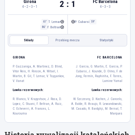
2 : 1
Girona
FC Barcelona
4–2–3–1
4–3–3
T. Lemar
P. Cubarsi
61'
59'
F. Beltran
86'
Składy
Przebieg meczu
Statystyki
FC BARCELONA
GIRONA
GIRONA
FC BARCELONA
P. Gazzaniga
P. Gazzaniga, A. Martinez, D. Blind,
J. Garcia, G. Martin, E. Garcia, P.
13
Vitor Reis, H. Rincon, A. Witsel, I.
Cubarsi, J. Kounde, D. Olmo, F. de
A. Martinez
D. Blind
Vitor Reis
H. Rincon
Martin, B. Gil, T. Lemar, V. Tsygankov,
Jong, Fermín, Raphinha, F. Torres,
4
17
12
2
V. Vanat
Lamine Yamal
A. Witsel
I. Martin
Ławka rezerwowych:
Ławka rezerwowych:
20
23
R. Blanco, V. Krapyvtsov, J. Roca, D.
W. Szczesny, D. Kochen, J. Cancelo,
B. Gil
T. Lemar
V. Tsygankov
Lopez, C. Stuani, F. Beltran, A. Ruiz,
A. Balde, R. Araujo, R. Lewandowski,
21
11
15
C. Echeverri, A. Frances, L.
M. Casado, R. Bardghji, M. Bernal, T.
V. Vanat
Kourouma
Marques
19
Historia rywalizacji katalońskich