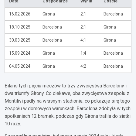
Data
Gospodarze
Wynik
Goście
16.02.2026
Girona
2:1
Barcelona
18.10.2025
Barcelona
2:1
Girona
30.03.2025
Barcelona
4:1
Girona
15.09.2024
Girona
1:4
Barcelona
04.05.2024
Girona
4:2
Barcelona
Bilans tych pięciu meczów to trzy zwycięstwa Barcelony i
dwa triumfy Girony. Co ciekawe, oba zwycięstwa zespołu z
Montilivi padły na własnym stadionie, co pokazuje siłę tego
zespołu w domowych warunkach. Barcelona zdobyła w tych
spotkaniach 12 bramek, podczas gdy Girona trafiła do siatki
10 razy.