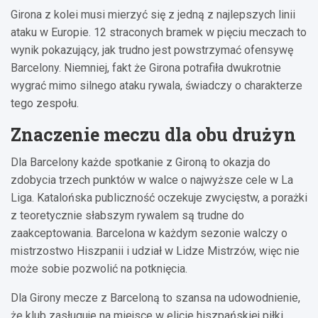
Girona z kolei musi mierzyć się z jedną z najlepszych linii
ataku w Europie. 12 straconych bramek w pięciu meczach to
wynik pokazujący, jak trudno jest powstrzymać ofensywę
Barcelony. Niemniej, fakt że Girona potrafiła dwukrotnie
wygrać mimo silnego ataku rywala, świadczy o charakterze
tego zespołu.
Znaczenie meczu dla obu drużyn
Dla Barcelony każde spotkanie z Gironą to okazja do
zdobycia trzech punktów w walce o najwyższe cele w La
Liga. Katalońska publiczność oczekuje zwycięstw, a porażki
z teoretycznie słabszym rywalem są trudne do
zaakceptowania. Barcelona w każdym sezonie walczy o
mistrzostwo Hiszpanii i udział w Lidze Mistrzów, więc nie
może sobie pozwolić na potknięcia.
Dla Girony mecze z Barceloną to szansa na udowodnienie,
że klub zasługuje na miejsce w elicie hiszpańskiej piłki.