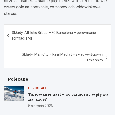
strzelać bramek. Ostatnie pięć meczów to średnio prawie
cztery gole na spotkanie, co zapowiada widowiskowe
starcie.
Nawigacja
Składy: Athletic Bilbao – FC Barcelona – porównanie
wpisu
formacji i ról
Składy: Man City – Real Madryt – skład wyjściowy i
zmiennicy
Polecane
POZOSTAŁE
Taliowanie nart – co oznacza i wpływa
na jazdę?
5 sierpnia 2026