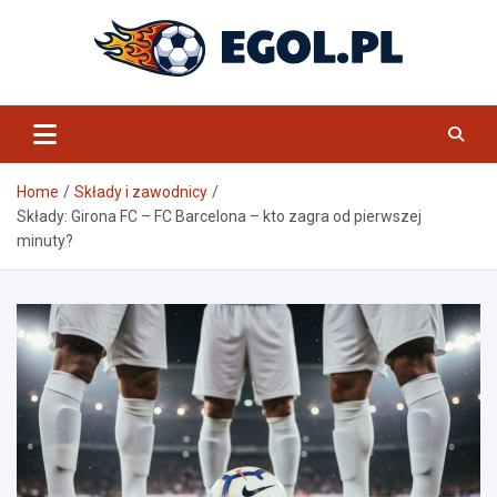
Skip
to
content
eGol.pl
Home
Składy i zawodnicy
Składy: Girona FC – FC Barcelona – kto zagra od pierwszej
minuty?