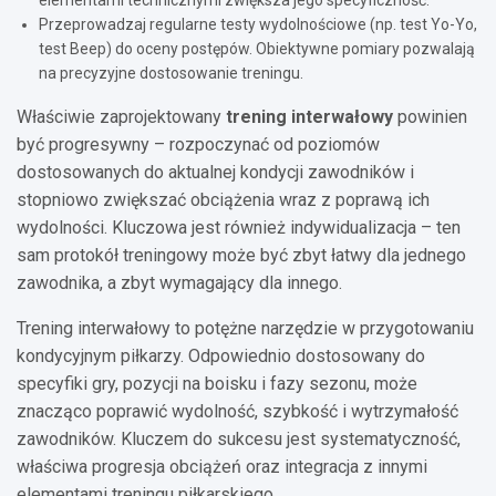
elementami technicznymi zwiększa jego specyficzność.
Przeprowadzaj regularne testy wydolnościowe (np. test Yo-Yo,
test Beep) do oceny postępów. Obiektywne pomiary pozwalają
na precyzyjne dostosowanie treningu.
Właściwie zaprojektowany
trening interwałowy
powinien
być progresywny – rozpoczynać od poziomów
dostosowanych do aktualnej kondycji zawodników i
stopniowo zwiększać obciążenia wraz z poprawą ich
wydolności. Kluczowa jest również indywidualizacja – ten
sam protokół treningowy może być zbyt łatwy dla jednego
zawodnika, a zbyt wymagający dla innego.
Trening interwałowy to potężne narzędzie w przygotowaniu
kondycyjnym piłkarzy. Odpowiednio dostosowany do
specyfiki gry, pozycji na boisku i fazy sezonu, może
znacząco poprawić wydolność, szybkość i wytrzymałość
zawodników. Kluczem do sukcesu jest systematyczność,
właściwa progresja obciążeń oraz integracja z innymi
elementami treningu piłkarskiego.