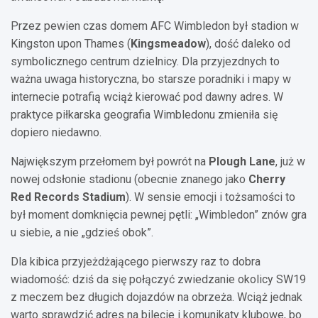
Przez pewien czas domem AFC Wimbledon był stadion w
Kingston upon Thames (
Kingsmeadow
), dość daleko od
symbolicznego centrum dzielnicy. Dla przyjezdnych to
ważna uwaga historyczna, bo starsze poradniki i mapy w
internecie potrafią wciąż kierować pod dawny adres. W
praktyce piłkarska geografia Wimbledonu zmieniła się
dopiero niedawno.
Największym przełomem był powrót na
Plough Lane
, już w
nowej odsłonie stadionu (obecnie znanego jako
Cherry
Red Records Stadium
). W sensie emocji i tożsamości to
był moment domknięcia pewnej pętli: „Wimbledon” znów gra
u siebie, a nie „gdzieś obok”.
Dla kibica przyjeżdżającego pierwszy raz to dobra
wiadomość: dziś da się połączyć zwiedzanie okolicy SW19
z meczem bez długich dojazdów na obrzeża. Wciąż jednak
warto sprawdzić adres na bilecie i komunikaty klubowe, bo