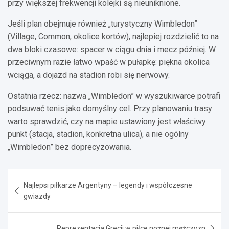
przy większej frekwencji kolejki są nieuniknione.
Jeśli plan obejmuje również „turystyczny Wimbledon”
(Village, Common, okolice kortów), najlepiej rozdzielić to na
dwa bloki czasowe: spacer w ciągu dnia i mecz później. W
przeciwnym razie łatwo wpaść w pułapkę: piękna okolica
wciąga, a dojazd na stadion robi się nerwowy.
Ostatnia rzecz: nazwa „Wimbledon” w wyszukiwarce potrafi
podsuwać tenis jako domyślny cel. Przy planowaniu trasy
warto sprawdzić, czy na mapie ustawiony jest właściwy
punkt (stacja, stadion, konkretna ulica), a nie ogólny
„Wimbledon” bez doprecyzowania.
Nawigacja
Najlepsi piłkarze Argentyny – legendy i współczesne
wpisu
gwiazdy
Reprezentacja Grecji w piłce nożnej mężczyzn