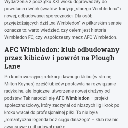
Wydarzenia z początku XXI wieku doprowadziły do
powstania dwóch światów: tradycji „starego Wimbledonu” i
nowej, odbudowanej społeczności. Dla osób
przyjeżdżających dziś „na Wimbledon” w piłkarskim sensie
oznacza to: warto wiedzieć, czy celem jest historia
Wimbledon FC, czy współczesny mecz AFC Wimbledon.
AFC Wimbledon: klub odbudowany
przez kibiców i powrót na Plough
Lane
Po kontrowersyjnej relokacji dawnego klubu (w stronę
Milton Keynes) część kibiców postawiła na rozwiązanie
radykalne, ale logiczne: utworzenie nowej drużyny od
podstaw. Tak narodził się
AFC Wimbledon
– projekt
społecznościowy, który zaczynał od niższych lig i krok po
kroku wracał do profesjonalnej piłki. To nie była
„romantyczna legenda bez ciągu dalszego” – klub realnie
awansował i odbudował markę.