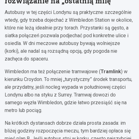
rozwiązanie na „ostatnią milę”
Autobusy w tej części Londynu są praktyczne szczególnie
wtedy, gdy trzeba dojechać z Wimbledon Station w okolice,
które nie leżą idealnie przy torach. Przystanki są gęsto, a
siatka połączeń pozwala podjechać pod konkretne ulice i
osiedla. W dni meczowe autobusy bywają wolniejsze
(korki), ale nadal są rozsądną opcją, gdy pogoda nie
zachęca do spaceru.
Wimbledon ma też połączenie tramwajowe (
Tramlink
) w
kierunku Croydon. To mniej „turystyczny” środek transportu,
ale przydatny, jeśli nocleg wypada w południowej części
Londynu albo na styku z Surrey. Tramwaj dowozi do
samego węzła Wimbledon, gdzie łatwo przesiąść się na
metro lub pociąg.
Na krótkich dystansach dobrze działa prosta zasada: im
bliżej godziny rozpoczęcia meczu, tym bardziej opłaca się
mieć plan B. Jeśli autobus stoi w korku, często najszybciej