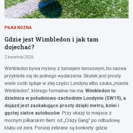
PIŁKA NOŻNA
Gdzie jest Wimbledon i jak tam
dojechać?
2 kwietnia 2026
Wimbledon bywa mylony z turniejem tenisowym, bo nazwa
przykleiła się do jednego wydarzenia. Skutek jest prosty:
wiele osób ląduje w złej części Londynu albo szuka „miasta
Wimbledon”, którego formalnie nie ma.
Wimbledon to
dzielnica w południowo-zachodnim Londynie (SW19), a
dojazd jest zaskakująco prosty dzięki metru, kolei i
gęstej siatce autobusów
. Przy okazji to miejsce z
mocnym piłkarskim tłem: od „Crazy Gang” po odbudowę
klubu od zera. Poniżej zebrane są konkrety: gdzie