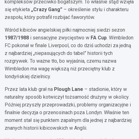
kompleksów przeciwko bogatszym. To właśnie stąd wzięła
się etykieta
„Crazy Gang”
– określenie stylu i charakteru
zespołu, który potrafił rozbijać faworytów.
Wśród kibiców angielskiej piłki najmocniej siedzi sezon
1987/1988
i sensacyjne zwycięstwo w
FA Cup
. Wimbledon
FC pokonał w finale Liverpool, co do dziś uchodzi za jedną
z najbardziej „niepasujących do tabel” historii tych
rozgrywek. To ważne tło, bo wyjaśnia, czemu nazwa
Wimbledon ma wagę większą niż przeciętny klub z
londyńskiej dzielnicy.
Przez lata klub grał na
Plough Lane
– stadionie, który w
naturalny sposób kotwiczył tożsamość drużyny w okolicy.
Później przyszły przeprowadzki, problemy organizacyjne i
finalnie decyzja o przenosinach poza Londyn. Właśnie ten
moment stał się punktem zapalnym dla jednej z najbardziej
znanych historii kibicowskich w Anglii.