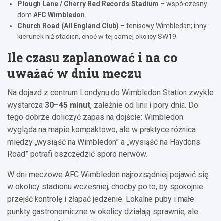
Plough Lane / Cherry Red Records Stadium
– współczesny
dom
AFC Wimbledon
.
Church Road (All England Club)
– tenisowy Wimbledon; inny
kierunek niż stadion, choć w tej samej okolicy SW19.
Ile czasu zaplanować i na co
uważać w dniu meczu
Na dojazd z centrum Londynu do Wimbledon Station zwykle
wystarcza
30–45 minut
, zależnie od linii i pory dnia. Do
tego dobrze doliczyć zapas na dojście: Wimbledon
wygląda na mapie kompaktowo, ale w praktyce różnica
między „wysiąść na Wimbledon” a „wysiąść na Haydons
Road” potrafi oszczędzić sporo nerwów.
W dni meczowe AFC Wimbledon najrozsądniej pojawić się
w okolicy stadionu wcześniej, choćby po to, by spokojnie
przejść kontrolę i złapać jedzenie. Lokalne puby i małe
punkty gastronomiczne w okolicy działają sprawnie, ale