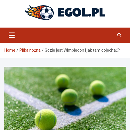
Skip
to
content
eGol.pl
Home
Piłka nożna
Gdzie jest Wimbledon i jak tam dojechać?