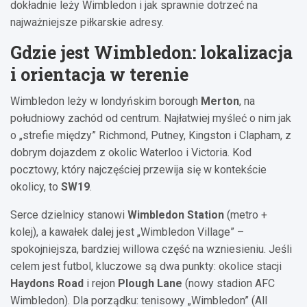
dokładnie leży Wimbledon i jak sprawnie dotrzeć na
najważniejsze piłkarskie adresy.
Gdzie jest Wimbledon: lokalizacja
i orientacja w terenie
Wimbledon leży w londyńskim borough
Merton
, na
południowy zachód od centrum. Najłatwiej myśleć o nim jak
o „strefie między” Richmond, Putney, Kingston i Clapham, z
dobrym dojazdem z okolic Waterloo i Victoria. Kod
pocztowy, który najczęściej przewija się w kontekście
okolicy, to
SW19
.
Serce dzielnicy stanowi
Wimbledon Station
(metro +
kolej), a kawałek dalej jest „Wimbledon Village” –
spokojniejsza, bardziej willowa część na wzniesieniu. Jeśli
celem jest futbol, kluczowe są dwa punkty: okolice stacji
Haydons Road
i rejon
Plough Lane
(nowy stadion AFC
Wimbledon). Dla porządku: tenisowy „Wimbledon” (All