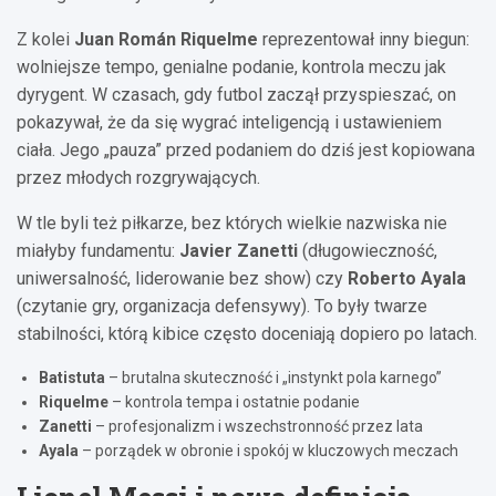
Z kolei
Juan Román Riquelme
reprezentował inny biegun:
wolniejsze tempo, genialne podanie, kontrola meczu jak
dyrygent. W czasach, gdy futbol zaczął przyspieszać, on
pokazywał, że da się wygrać inteligencją i ustawieniem
ciała. Jego „pauza” przed podaniem do dziś jest kopiowana
przez młodych rozgrywających.
W tle byli też piłkarze, bez których wielkie nazwiska nie
miałyby fundamentu:
Javier Zanetti
(długowieczność,
uniwersalność, liderowanie bez show) czy
Roberto Ayala
(czytanie gry, organizacja defensywy). To były twarze
stabilności, którą kibice często doceniają dopiero po latach.
Batistuta
– brutalna skuteczność i „instynkt pola karnego”
Riquelme
– kontrola tempa i ostatnie podanie
Zanetti
– profesjonalizm i wszechstronność przez lata
Ayala
– porządek w obronie i spokój w kluczowych meczach