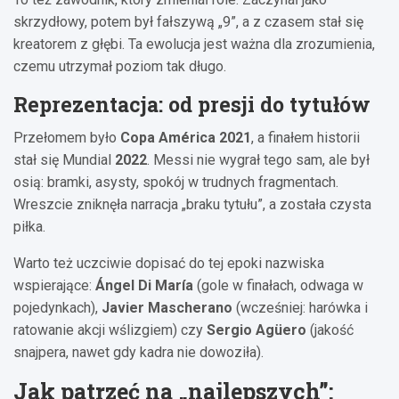
skrzydłowy, potem był fałszywą „9”, a z czasem stał się
kreatorem z głębi. Ta ewolucja jest ważna dla zrozumienia,
czemu utrzymał poziom tak długo.
Reprezentacja: od presji do tytułów
Przełomem było
Copa América 2021
, a finałem historii
stał się Mundial
2022
. Messi nie wygrał tego sam, ale był
osią: bramki, asysty, spokój w trudnych fragmentach.
Wreszcie zniknęła narracja „braku tytułu”, a została czysta
piłka.
Warto też uczciwie dopisać do tej epoki nazwiska
wspierające:
Ángel Di María
(gole w finałach, odwaga w
pojedynkach),
Javier Mascherano
(wcześniej: harówka i
ratowanie akcji wślizgiem) czy
Sergio Agüero
(jakość
snajpera, nawet gdy kadra nie dowoziła).
Jak patrzeć na „najlepszych”: