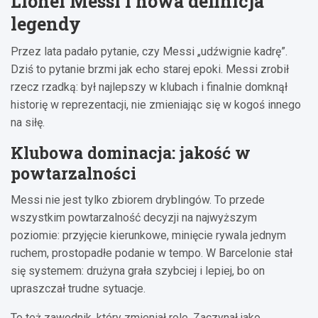
Lionel Messi i nowa definicja
legendy
Przez lata padało pytanie, czy Messi „udźwignie kadrę”.
Dziś to pytanie brzmi jak echo starej epoki. Messi zrobił
rzecz rzadką: był najlepszy w klubach i finalnie domknął
historię w reprezentacji, nie zmieniając się w kogoś innego
na siłę.
Klubowa dominacja: jakość w
powtarzalności
Messi nie jest tylko zbiorem dryblingów. To przede
wszystkim powtarzalność decyzji na najwyższym
poziomie: przyjęcie kierunkowe, minięcie rywala jednym
ruchem, prostopadłe podanie w tempo. W Barcelonie stał
się systemem: drużyna grała szybciej i lepiej, bo on
upraszczał trudne sytuacje.
To też zawodnik, który zmieniał role. Zaczynał jako