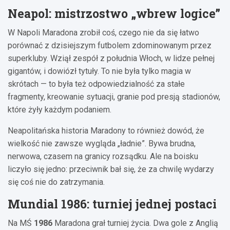
Neapol: mistrzostwo „wbrew logice”
W Napoli Maradona zrobił coś, czego nie da się łatwo
porównać z dzisiejszym futbolem zdominowanym przez
superkluby. Wziął zespół z południa Włoch, w lidze pełnej
gigantów, i dowiózł tytuły. To nie była tylko magia w
skrótach — to była też odpowiedzialność za stałe
fragmenty, kreowanie sytuacji, granie pod presją stadionów,
które żyły każdym podaniem.
Neapolitańska historia Maradony to również dowód, że
wielkość nie zawsze wygląda „ładnie”. Bywa brudna,
nerwowa, czasem na granicy rozsądku. Ale na boisku
liczyło się jedno: przeciwnik bał się, że za chwilę wydarzy
się coś nie do zatrzymania.
Mundial
1986
: turniej jednej postaci
Na MŚ
1986
Maradona grał turniej życia. Dwa gole z Anglią