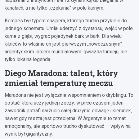
napastnik z instynktem, ale i z dynamiką do biegania w
kanałach, a nie tylko „czekania” w polu karnym.
Kempes był typem snajpera, którego trudno przykleić do
jednego schematu. Umiał uderzyć z dystansu, wejść w pole
karne z głębi, wygrać pojedynek bark w bark. Dla wielu
kibiców to właśnie on jest pierwszym „nowoczesnym”
argentyńskim idolem mundialowym: gwiazda turnieju, nie
tylko lokalna legenda.
Diego Maradona: talent, który
zmieniał temperaturę meczu
Maradona nie jest wyłącznie wspomnieniem o dryblingu. To
postać, która uczy jednej rzeczy: w piłce czasem jeden
zawodnik potrafi narzucić całej drużynie odwagę i kierunek,
nawet gdy reszta jest przeciętna. W Argentynie to temat
emocjonalny, ale sportowo trudno dyskutować — wpływ na
wynik był gigantyczny.