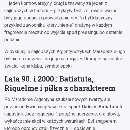
— jeden kontrowersyjny, drugi uznawany za jeden z
najlepszych w historii — przykryły fakt, że równie ważne
były jego podania i prowadzenie gry. To był klasyczny
przykład zawodnika, który „niesie” drużynę w każdym
fragmencie meczu: od wyjścia spod pressingu po ostatnie
podanie.
W dyskusji o najlepszych Argentyńczykach Maradona długo
był nie do ruszenia, bo jego narracja jest kompletna: mistrz
świata, ikona klubu, symbol epoki.
Lata 90. i 2000.: Batistuta,
Riquelme i piłka z charakterem
Po Maradonie Argentyna szukała nowych twarzy, ale
poziom indywidualny wcale nie spadł.
Gabriel Batistuta
to
napastnik „bez negocjacji”: potężne uderzenie, gra głową,
wykańczanie akcji w każdych warunkach. Był snajperem,
którego obrońcy czuli fizycznie — dosłownie.