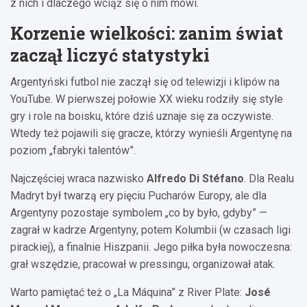
z nich i dlaczego wciąż się o nim mówi.
Korzenie wielkości: zanim świat
zaczął liczyć statystyki
Argentyński futbol nie zaczął się od telewizji i klipów na
YouTube. W pierwszej połowie XX wieku rodziły się style
gry i role na boisku, które dziś uznaje się za oczywiste.
Wtedy też pojawili się gracze, którzy wynieśli Argentynę na
poziom „fabryki talentów”.
Najczęściej wraca nazwisko
Alfredo Di Stéfano
. Dla Realu
Madryt był twarzą ery pięciu Pucharów Europy, ale dla
Argentyny pozostaje symbolem „co by było, gdyby” —
zagrał w kadrze Argentyny, potem Kolumbii (w czasach ligi
pirackiej), a finalnie Hiszpanii. Jego piłka była nowoczesna:
grał wszędzie, pracował w pressingu, organizował atak.
Warto pamiętać też o „La Máquina” z River Plate:
José