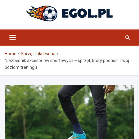
Skip
to
content
eGol.pl
Home
Sprzęt i akcesoria
Niezbędnik akcesoriów sportowych – sprzęt, który podnosi Twój
poziom treningu