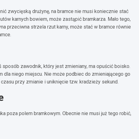
onić zwycięską drużynę, na bramce nie musi koniecznie stać
zutów karnych bowiem, może zastąpić bramkarza. Mało tego,
na przeciwna strzela rzut karny, może stać w bramce równie
amce.
ś sposób zawodnik, który jest zmieniany, ma opuścić boisko.
zym dla niego miejscu. Nie może podbiec do zmieniającego go
 czasu przy zmianie i uniknięcie tzw. kradzieży sekund.
e
ka poza polem bramkowym. Obecnie nie musi już tego robić,