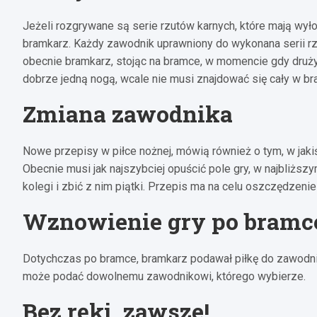
Jeżeli rozgrywane są serie rzutów karnych, które mają wył
bramkarz. Każdy zawodnik uprawniony do wykonana serii r
obecnie bramkarz, stojąc na bramce, w momencie gdy druży
dobrze jedną nogą, wcale nie musi znajdować się cały w br
Zmiana zawodnika
Nowe przepisy w piłce nożnej, mówią również o tym, w jaki
Obecnie musi jak najszybciej opuścić pole gry, w najbliżs
kolegi i zbić z nim piątki. Przepis ma na celu oszczędzenie
Wznowienie gry po bramc
Dotychczas po bramce, bramkarz podawał piłkę do zawodni
może podać dowolnemu zawodnikowi, którego wybierze.
Bez ręki, zawsze!