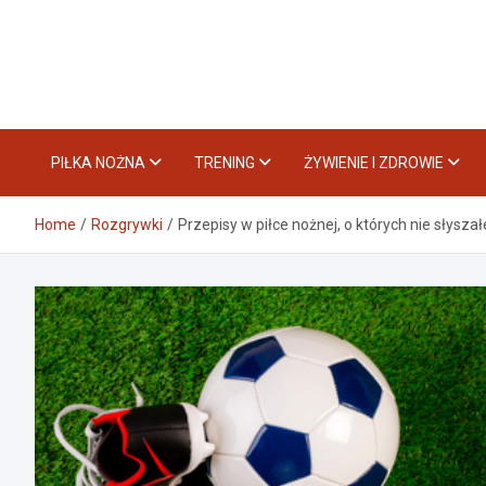
Skip
to
content
PIŁKA NOŻNA
TRENING
ŻYWIENIE I ZDROWIE
Home
Rozgrywki
Przepisy w piłce nożnej, o których nie słyszał