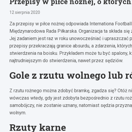
Przepisy w piłce nożnej, o których
12 sierpnia 2020
Za przepisy w piłce nożnej odpowiada Internationa Football
Międzynarodowa Rada Piłkarska. Organizacja ta składa się z
Jej zadaniem jest raz w roku unowocześniać i upraszczać prz
przepisy przekraczają granice absurdu, a zdarzenia, który
stwierdzenia na boisku. Przykładem może tu być spalony, kt
najtrudniejszym do stwierdzenia, nawet przez sędziów.
Gole z rzutu wolnego lub 
Z rzutu rożnego można zdobyć bramkę, zgadza się? Otóż nie
wówczas wtedy, gdy jest zdobyta bezpośrednio z rzutu rożn
samobójczy, nie zostanie uznany, natomiast sędzia przyznaj
wolnym.
Rzuty karne