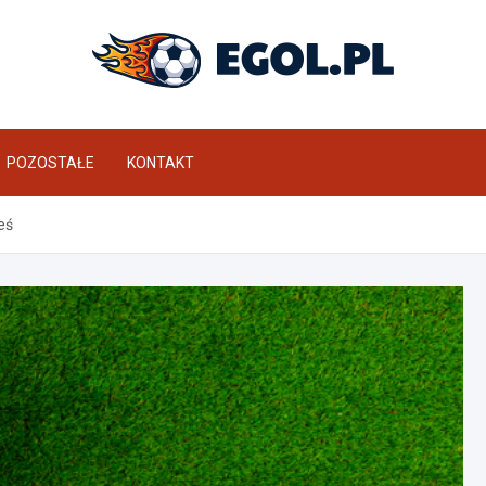
eGol.pl
POZOSTAŁE
KONTAKT
eś