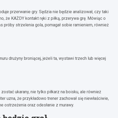
duje przerwanie gry. Sędzia nie będzie analizował, czy taki
o, że KAŻDY kontakt ręki z piłką, przerywa grę. Mówiąc o
s próby strzelenia gola, pomagał sobie ramieniem, również
u drużyny broniącej, jeżeli ta, wystawi trzech lub więcej
ostać ukarany, nie tylko piłkarz na boisku, ale również
iter uzna, że przykładowo trener zachował się niewłaściwie,
e ostrzeżenia oraz odesłanie z murawy.
 będzie grał