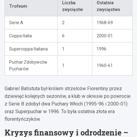
Liczba
Ostatnie
Trofeum
zwycięstw
zwycięstwo
Serie A
2
1968-69
Coppa Italia
6
2000-01
Supercoppa Italiana
1
1996
Puchar Zdobywców
1
1960-61
Pucharów
Gabriel Batistuta był królem strzelców Fiorentiny przez
dziewięć kolejnych sezonów, a klub w okresie po powrocie
z Serie B zdobył dwa Puchary Włoch (1995-96 i 2000-01)
oraz Superpuchar w 1996. To była ostatnia złota era
florentyńczyków.
Kryzys finansowy i odrodzenie –