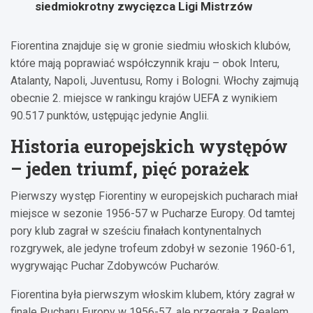
siedmiokrotny zwycięzca Ligi Mistrzów
Fiorentina znajduje się w gronie siedmiu włoskich klubów,
które mają poprawiać współczynnik kraju – obok Interu,
Atalanty, Napoli, Juventusu, Romy i Bologni. Włochy zajmują
obecnie 2. miejsce w rankingu krajów UEFA z wynikiem
90.517 punktów, ustępując jedynie Anglii.
Historia europejskich występów
– jeden triumf, pięć porażek
Pierwszy występ Fiorentiny w europejskich pucharach miał
miejsce w sezonie 1956-57 w Pucharze Europy. Od tamtej
pory klub zagrał w sześciu finałach kontynentalnych
rozgrywek, ale jedyne trofeum zdobył w sezonie 1960-61,
wygrywając Puchar Zdobywców Pucharów.
Fiorentina była pierwszym włoskim klubem, który zagrał w
finale Pucharu Europy w 1956-57, ale przegrała z Realem