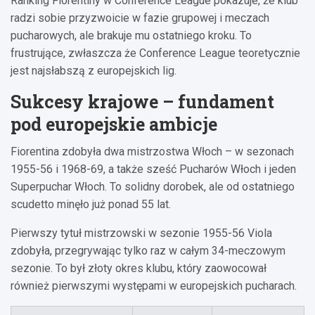
Ranking Fiorentiny w Conference League pokazuje, że klub
radzi sobie przyzwoicie w fazie grupowej i meczach
pucharowych, ale brakuje mu ostatniego kroku. To
frustrujące, zwłaszcza że Conference League teoretycznie
jest najsłabszą z europejskich lig.
Sukcesy krajowe – fundament
pod europejskie ambicje
Fiorentina zdobyła dwa mistrzostwa Włoch – w sezonach
1955-56 i 1968-69, a także sześć Pucharów Włoch i jeden
Superpuchar Włoch. To solidny dorobek, ale od ostatniego
scudetto minęło już ponad 55 lat.
Pierwszy tytuł mistrzowski w sezonie 1955-56 Viola
zdobyła, przegrywając tylko raz w całym 34-meczowym
sezonie. To był złoty okres klubu, który zaowocował
również pierwszymi występami w europejskich pucharach.