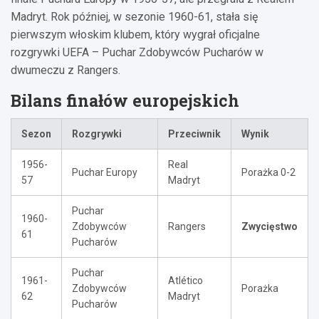
Madryt. Rok później, w sezonie 1960-61, stała się
pierwszym włoskim klubem, który wygrał oficjalne
rozgrywki UEFA – Puchar Zdobywców Pucharów w
dwumeczu z Rangers.
Bilans finałów europejskich
Sezon
Rozgrywki
Przeciwnik
Wynik
1956-
Real
Puchar Europy
Porażka 0-2
57
Madryt
Puchar
1960-
Zdobywców
Rangers
Zwycięstwo
61
Pucharów
Puchar
1961-
Atlético
Zdobywców
Porażka
62
Madryt
Pucharów