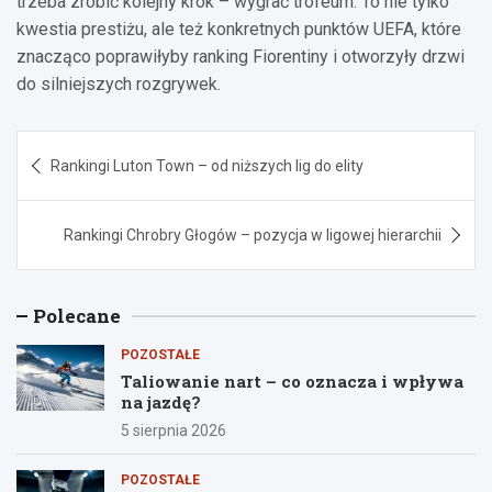
trzeba zrobić kolejny krok – wygrać trofeum. To nie tylko
kwestia prestiżu, ale też konkretnych punktów UEFA, które
znacząco poprawiłyby ranking Fiorentiny i otworzyły drzwi
do silniejszych rozgrywek.
Nawigacja
Rankingi Luton Town – od niższych lig do elity
wpisu
Rankingi Chrobry Głogów – pozycja w ligowej hierarchii
Polecane
POZOSTAŁE
Taliowanie nart – co oznacza i wpływa
na jazdę?
5 sierpnia 2026
POZOSTAŁE