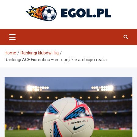
Skip
to
content
eGol.pl
Home
Rankingi klubów i lig
Rankingi ACF Fiorentina – europejskie ambicje i realia