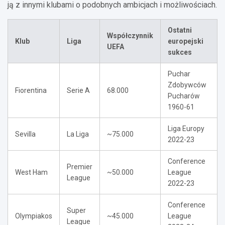
ją z innymi klubami o podobnych ambicjach i możliwościach.
Ostatni
Współczynnik
Klub
Liga
europejski
UEFA
sukces
Puchar
Zdobywców
Fiorentina
Serie A
68.000
Pucharów
1960-61
Liga Europy
Sevilla
La Liga
~75.000
2022-23
Conference
Premier
West Ham
~50.000
League
League
2022-23
Conference
Super
Olympiakos
~45.000
League
League