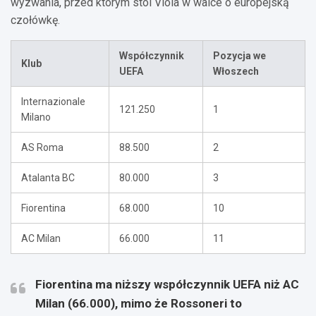
wyzwania, przed którym stoi Viola w walce o europejską
czołówkę.
Współczynnik
Pozycja we
Klub
UEFA
Włoszech
Internazionale
121.250
1
Milano
AS Roma
88.500
2
Atalanta BC
80.000
3
Fiorentina
68.000
10
AC Milan
66.000
11
Fiorentina ma niższy współczynnik UEFA niż AC
Milan (66.000), mimo że Rossoneri to