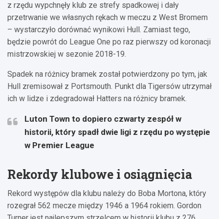
z rzędu wypchnęły klub ze strefy spadkowej i dały
przetrwanie we własnych rękach w meczu z West Bromem
– wystarczyło dorównać wynikowi Hull. Zamiast tego,
będzie powrót do League One po raz pierwszy od koronacji
mistrzowskiej w sezonie 2018-19.
Spadek na różnicy bramek został potwierdzony po tym, jak
Hull zremisował z Portsmouth. Punkt dla Tigersów utrzymał
ich w lidze i zdegradował Hatters na różnicy bramek.
Luton Town to dopiero czwarty zespół w
historii, który spadł dwie ligi z rzędu po występie
w Premier League
Rekordy klubowe i osiągnięcia
Rekord występów dla klubu należy do Boba Mortona, który
rozegrał 562 mecze między 1946 a 1964 rokiem. Gordon
Turner jest najlepszym strzelcem w historii klubu z 276