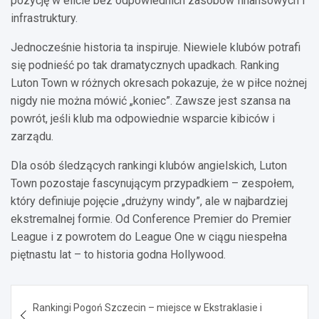
pozycję w elicie bez odpowiednich zasobów finansowych i
infrastruktury.
Jednocześnie historia ta inspiruje. Niewiele klubów potrafi
się podnieść po tak dramatycznych upadkach. Ranking
Luton Town w różnych okresach pokazuje, że w piłce nożnej
nigdy nie można mówić „koniec”. Zawsze jest szansa na
powrót, jeśli klub ma odpowiednie wsparcie kibiców i
zarządu.
Dla osób śledzących rankingi klubów angielskich, Luton
Town pozostaje fascynującym przypadkiem – zespołem,
który definiuje pojęcie „drużyny windy”, ale w najbardziej
ekstremalnej formie. Od Conference Premier do Premier
League i z powrotem do League One w ciągu niespełna
piętnastu lat – to historia godna Hollywood.
Nawigacja
Rankingi Pogoń Szczecin – miejsce w Ekstraklasie i
wpisu