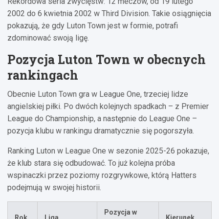
Rekordowa seria zwycięstw: 12 meczów, od 19 lutego
2002 do 6 kwietnia 2002 w Third Division. Takie osiągnięcia
pokazują, że gdy Luton Town jest w formie, potrafi
zdominować swoją ligę.
Pozycja Luton Town w obecnych
rankingach
Obecnie Luton Town gra w League One, trzeciej lidze
angielskiej piłki. Po dwóch kolejnych spadkach – z Premier
League do Championship, a następnie do League One –
pozycja klubu w rankingu dramatycznie się pogorszyła.
Ranking Luton w League One w sezonie 2025-26 pokazuje,
że klub stara się odbudować. To już kolejna próba
wspinaczki przez poziomy rozgrywkowe, którą Hatters
podejmują w swojej historii.
Pozycja w
Rok
Liga
Kierunek