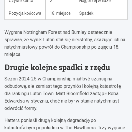
Czyste konta
2
Najgorzej w lidze
Pozycja końcowa
18. miejsce
Spadek
Wygrana Nottingham Forest nad Burnley ostatecznie
sprawiła, że wynik Luton stał się nieistotny, skazując ich na
natychmiastowy powrót do Championship po zajęciu 18.
miejsca.
Drugie kolejne spadki z rzędu
Sezon 2024-25 w Championship miał być szansą na
odbudowę, ale zamiast tego przyniósł kolejną katastrofę
dla rankingu Luton Town. Matt Bloomfield zastąpił Roba
Edwardsa w styczniu, choć nie był w stanie natychmiast
odwrócić formy.
Hatters ponieśli drugą kolejną degradację po
katastrofalnym popołudniu w The Hawthorns. Trzy wygrane