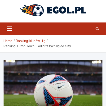
Skip
to
content
eGol.pl
Home
Rankingi klubów i lig
Rankingi Luton Town – od niższych lig do elity