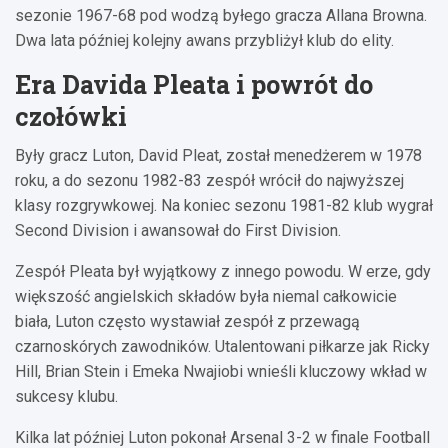
sezonie 1967-68 pod wodzą byłego gracza Allana Browna.
Dwa lata później kolejny awans przybliżył klub do elity.
Era Davida Pleata i powrót do
czołówki
Były gracz Luton, David Pleat, został menedżerem w 1978
roku, a do sezonu 1982-83 zespół wrócił do najwyższej
klasy rozgrywkowej. Na koniec sezonu 1981-82 klub wygrał
Second Division i awansował do First Division.
Zespół Pleata był wyjątkowy z innego powodu. W erze, gdy
większość angielskich składów była niemal całkowicie
biała, Luton często wystawiał zespół z przewagą
czarnoskórych zawodników. Utalentowani piłkarze jak Ricky
Hill, Brian Stein i Emeka Nwajiobi wnieśli kluczowy wkład w
sukcesy klubu.
Kilka lat później Luton pokonał Arsenal 3-2 w finale Football