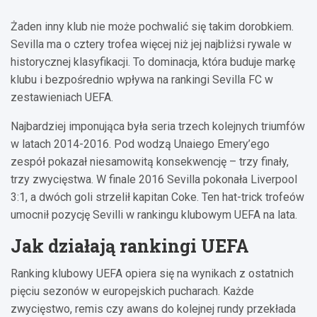
Żaden inny klub nie może pochwalić się takim dorobkiem.
Sevilla ma o cztery trofea więcej niż jej najbliżsi rywale w
historycznej klasyfikacji. To dominacja, która buduje markę
klubu i bezpośrednio wpływa na rankingi Sevilla FC w
zestawieniach UEFA.
Najbardziej imponująca była seria trzech kolejnych triumfów
w latach 2014-2016. Pod wodzą Unaiego Emery’ego
zespół pokazał niesamowitą konsekwencję – trzy finały,
trzy zwycięstwa. W finale 2016 Sevilla pokonała Liverpool
3:1, a dwóch goli strzelił kapitan Coke. Ten hat-trick trofeów
umocnił pozycję Sevilli w rankingu klubowym UEFA na lata.
Jak działają rankingi UEFA
Ranking klubowy UEFA opiera się na wynikach z ostatnich
pięciu sezonów w europejskich pucharach. Każde
zwycięstwo, remis czy awans do kolejnej rundy przekłada