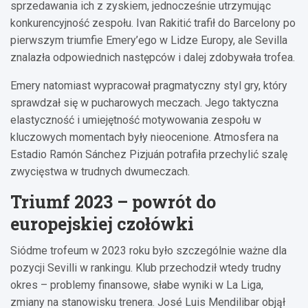
sprzedawania ich z zyskiem, jednocześnie utrzymując
konkurencyjność zespołu. Ivan Rakitić trafił do Barcelony po
pierwszym triumfie Emery’ego w Lidze Europy, ale Sevilla
znalazła odpowiednich następców i dalej zdobywała trofea.
Emery natomiast wypracował pragmatyczny styl gry, który
sprawdzał się w pucharowych meczach. Jego taktyczna
elastyczność i umiejętność motywowania zespołu w
kluczowych momentach były nieocenione. Atmosfera na
Estadio Ramón Sánchez Pizjuán potrafiła przechylić szalę
zwycięstwa w trudnych dwumeczach.
Triumf 2023 – powrót do
europejskiej czołówki
Siódme trofeum w 2023 roku było szczególnie ważne dla
pozycji Sevilli w rankingu. Klub przechodził wtedy trudny
okres – problemy finansowe, słabe wyniki w La Liga,
zmiany na stanowisku trenera. José Luis Mendilibar objął