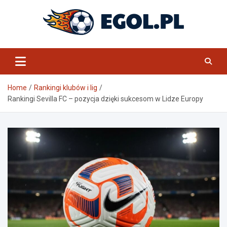
Skip
to
content
eGol.pl
Home
Rankingi klubów i lig
Rankingi Sevilla FC – pozycja dzięki sukcesom w Lidze Europy