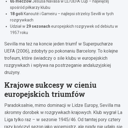
65 meczów
Jesúsa Navasa w LE/UEFA Cup – najwięcej
spośród piłkarzy klubu
18 goli
Kanouté i Gameiru – najlepsi strzelcy Sevilli w tych
rozgrywkach
Udział w
29 sezonach
europejskich rozgrywek od debiutu w
1957 roku
Sevilla ma też na koncie jeden triumf w Superpucharze
UEFA (2006), zdobyty po pokonaniu Barcelony. To kolejne
trofeum, które świadczy o sile klubu w europejskich
rozgrywkach i wpływa na postrzeganie andaluzyjskiej
drużyny.
Krajowe sukcesy w cieniu
europejskich triumfów
Paradoksalnie, mimo dominacji w Lidze Europy, Sevilla ma
skromny dorobek w rozgrywkach krajowych. Klub wygrał La
Liga tylko raz – w sezonie 1945/46. Od tamtej pory cztery
razy kończył sezon jako wicemistrz, ale nigdy nie udało się