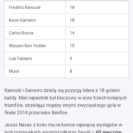
Frédéric Kanouté
18
Kevin Gameiro
18
Carlos Bacca
14
Wissam Ben Yedder
10
Luís Fabiano
9
Munir
8
Kanouté i Gameiro dzielą się pozycją lidera z 18 golami
każdy. Mali napastnik był kluczowy w erze trzech kolejnych
triumfów, strzelając między innymi zwycięskiego gola w
finale 2014 przeciwko Benfice.
Jesús Navas z kolei ma na koncie najwięcej występów w
tych rozgrywkach spośród piłkarzy Sevilli –
65 meczów
.