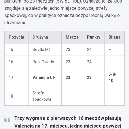
punktami po 23 meczach (5W 8D 10L). Oznacza to, że klub
znajduje się zaledwie jedno miejsce powyżej strefy
spadkowej, co w praktyce oznacza bezpośrednią walkę o
utrzymanie.
Pozycja
Drużyna
Mecze
Punkty
Bilans
15
Sevilla FC
23
24
–
16
Real Oviedo
23
24
–
5-8-
17
Valencia CF
23
23
10
Strefa
18
–
–
–
spadkowa
Trzy wygrane z pierwszych 16 meczów plasują
Valencia na 17. miejscu, jedno miejsce powyżej