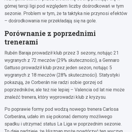
górnej tercji ligi pod względem liczby dośrodkowań w tym
sezonie. Problem w tym, że ta taktyka nie przynosi efektów
– dośrodkowania nie przekładają się na gole.
Porównanie z poprzednimi
trenerami
Rubén Baraja prowadził klub przez 3 sezony, notując 21
wygranych z 72 meczów (29% skuteczności), a Gennaro
Gattuso prowadził klub przez jeden sezon, notując 5
wygranych z 18 meczów (28% skuteczności). Statystyki
pokazują, że Corberán nie radzi sobie gorzej od
poprzedników, ale też nie lepiej – Valencia od lat nie może
znaleźć trenera, który wyprowadzi klub z kryzysu.
Po poprawie formy pod wodzą nowego trenera Carlosa
Corberána, udało im się pokonać demony możliwego
spadku i utrzymać status La Liga w poprzednim sezonie.
To daje nadzieję, że Hiszpan może powtórzyć ten wyczyn,