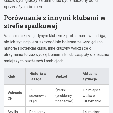
kluczowych graczy za darmo lub być zmuszony do ich
sprzedaży za bezcen.
Porównanie z innymi klubami w
strefie spadkowej
Valencia nie jest jedynym klubem z problemami w La Liga,
ale ich sytuacja jest szczególnie bolesna ze względu na
historię i potencjał klubu. Inne drużyny walczące o
utrzymanie to zazwyczaj beniaminki lub zespoły o znacznie
mniejszych budżetach i ambicjach.
Historia w
Aktualna
Klub
Budżet
La Liga
sytuacja
39
Średni
17. miejsce,
Valencia
sezonów z
(problemy
walka o
CF
rzędu
finansowe)
utrzymanie
Sevilla
Regularny
14. miejsce,