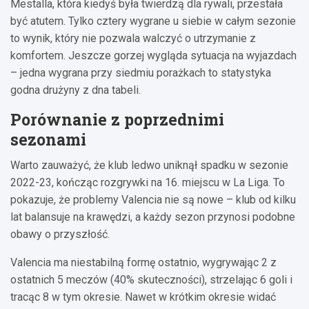
Mestalla, która kiedyś była twierdzą dla rywali, przestała
być atutem. Tylko cztery wygrane u siebie w całym sezonie
to wynik, który nie pozwala walczyć o utrzymanie z
komfortem. Jeszcze gorzej wygląda sytuacja na wyjazdach
– jedna wygrana przy siedmiu porażkach to statystyka
godna drużyny z dna tabeli.
Porównanie z poprzednimi
sezonami
Warto zauważyć, że klub ledwo uniknął spadku w sezonie
2022-23, kończąc rozgrywki na 16. miejscu w La Liga. To
pokazuje, że problemy Valencia nie są nowe – klub od kilku
lat balansuje na krawędzi, a każdy sezon przynosi podobne
obawy o przyszłość.
Valencia ma niestabilną formę ostatnio, wygrywając 2 z
ostatnich 5 meczów (40% skuteczności), strzelając 6 goli i
tracąc 8 w tym okresie. Nawet w krótkim okresie widać