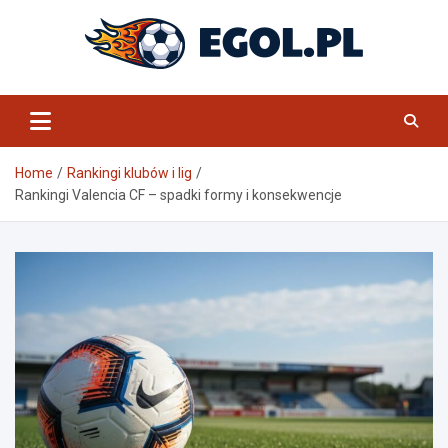
Skip
to
content
eGol.pl
Home
Rankingi klubów i lig
Rankingi Valencia CF – spadki formy i konsekwencje