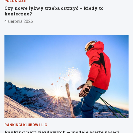
POZOSTAŁE
Czy nowe łyżwy trzeba ostrzyć – kiedy to
konieczne?
4 sierpnia 2026
RANKINGI KLUBÓW I LIG
Ranking nart zjazdowych – modele warte uwagi