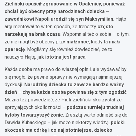
Zieliński opuścił zgrupowanie w Opalenicy, ponieważ
chciał być obecny przy narodzinach dziecka –
zawodnikowi Napoli urodził się syn Maksymilian
. Hajto
argumentował to w ten sposób, że trenerzy
często
narzekają na brak czasu
. Wspomniał też o sobie – o tym,
że nie mógł być obecny przy
małżonce
, kiedy ta miała
operację
. Mogliśmy się również dowiedzieć, że to
nauczyło Hajtę,
jak istotna jest praca
.
Każda osoba ma prawo do własnej opinii, ale wydawać by
się mogło, że pewne sprawy nie wymagają najmniejszej
dyskusji.
Narodziny dziecka to zawsze bardzo ważny
dzień – chyba każda osoba powinna się z tym zgodzić
.
Można też powiedzieć, że Piotr Zieliński skorzystał ze
sprzyjających okoliczności –
podczas turnieju trudniej
byłoby towarzyszyć żonie
. Zresztą warto odnieść się do
Dawida Kubackiego – jak może niektórzy wiedzą,
polski
skoczek ma córkę i co najistotniejsze, dziecko