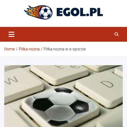
Skip
to
content
eGol.pl
Home
Piłka nożna
Piłka nożna w e-sporcie