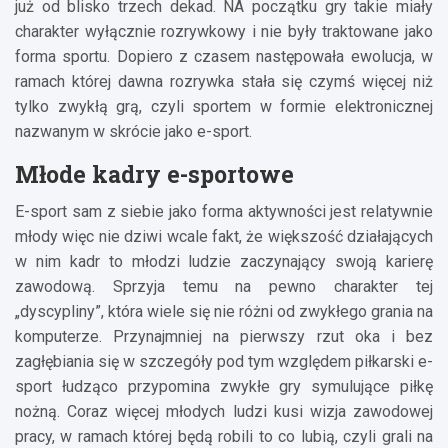
już od blisko trzech dekad. NA początku gry takie miały
charakter wyłącznie rozrywkowy i nie były traktowane jako
forma sportu. Dopiero z czasem następowała ewolucja, w
ramach której dawna rozrywka stała się czymś więcej niż
tylko zwykłą grą, czyli sportem w formie elektronicznej
nazwanym w skrócie jako e-sport.
Młode kadry e-sportowe
E-sport sam z siebie jako forma aktywności jest relatywnie
młody więc nie dziwi wcale fakt, że większość działających
w nim kadr to młodzi ludzie zaczynający swoją karierę
zawodową. Sprzyja temu na pewno charakter tej
„dyscypliny”, która wiele się nie różni od zwykłego grania na
komputerze. Przynajmniej na pierwszy rzut oka i bez
zagłębiania się w szczegóły pod tym względem piłkarski e-
sport łudząco przypomina zwykłe gry symulujące piłkę
nożną. Coraz więcej młodych ludzi kusi wizja zawodowej
pracy, w ramach której będą robili to co lubią, czyli grali na