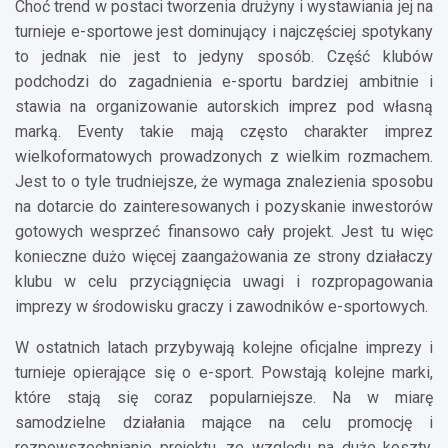
Choć trend w postaci tworzenia drużyny i wystawiania jej na
turnieje e-sportowe jest dominujący i najczęściej spotykany
to jednak nie jest to jedyny sposób. Część klubów
podchodzi do zagadnienia e-sportu bardziej ambitnie i
stawia na organizowanie autorskich imprez pod własną
marką. Eventy takie mają często charakter imprez
wielkoformatowych prowadzonych z wielkim rozmachem.
Jest to o tyle trudniejsze, że wymaga znalezienia sposobu
na dotarcie do zainteresowanych i pozyskanie inwestorów
gotowych wesprzeć finansowo cały projekt. Jest tu więc
konieczne dużo więcej zaangażowania ze strony działaczy
klubu w celu przyciągnięcia uwagi i rozpropagowania
imprezy w środowisku graczy i zawodników e-sportowych.
W ostatnich latach przybywają kolejne oficjalne imprezy i
turnieje opierające się o e-sport. Powstają kolejne marki,
które stają się coraz popularniejsze. Na w miarę
samodzielne działania mające na celu promocję i
rozpowszechnianie projektu, ze względu na duże koszty,