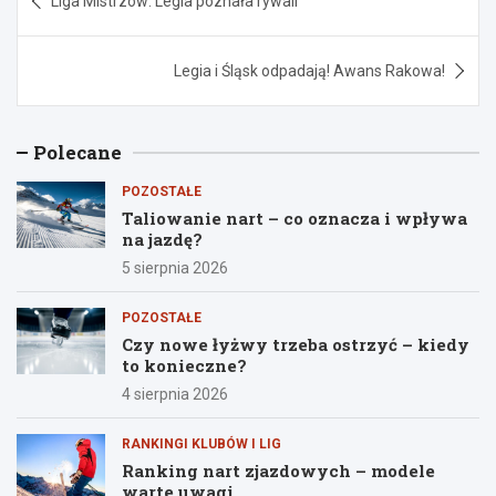
Liga Mistrzów: Legia poznała rywali
wpisu
Legia i Śląsk odpadają! Awans Rakowa!
Polecane
POZOSTAŁE
Taliowanie nart – co oznacza i wpływa
na jazdę?
5 sierpnia 2026
POZOSTAŁE
Czy nowe łyżwy trzeba ostrzyć – kiedy
to konieczne?
4 sierpnia 2026
RANKINGI KLUBÓW I LIG
Ranking nart zjazdowych – modele
warte uwagi