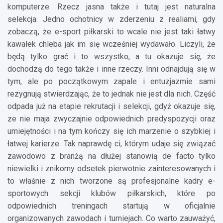
komputerze. Rzecz jasna także i tutaj jest naturalna
selekcja. Jedno ochotnicy w zderzeniu z realiami, gdy
zobaczą, że e-sport piłkarski to wcale nie jest taki łatwy
kawałek chleba jak im się wcześniej wydawało. Liczyli, że
będą tylko grać i to wszystko, a tu okazuje się, że
dochodzą do tego także i inne rzeczy. Inni odnajdują się w
tym, ale po początkowym zapale i entuzjazmie sami
rezygnują stwierdzając, że to jednak nie jest dla nich. Część
odpada już na etapie rekrutacji i selekcji, gdyż okazuje się,
ze nie maja zwyczajnie odpowiednich predyspozycji oraz
umiejętności i na tym kończy się ich marzenie o szybkiej i
łatwej karierze. Tak naprawdę ci, którym udaje się związać
zawodowo z branżą na dłużej stanowią de facto tylko
niewielki i znikomy odsetek pierwotnie zainteresowanych i
to właśnie z nich tworzone są profesjonalne kadry e-
sportowych sekcji klubów piłkarskich, które po
odpowiednich treningach startują w oficjalnie
organizowanych zawodach i turniejach. Co warto zauważyć,