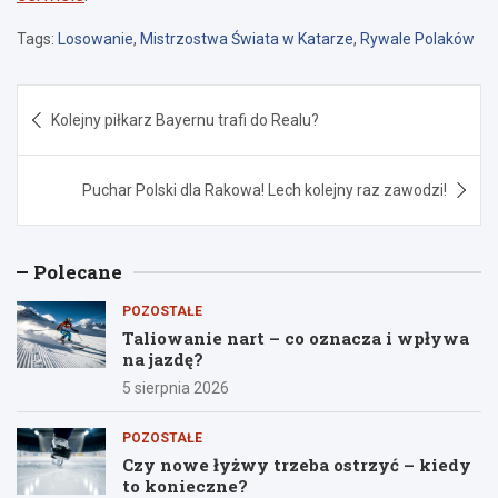
Tags:
Losowanie
,
Mistrzostwa Świata w Katarze
,
Rywale Polaków
Nawigacja
Kolejny piłkarz Bayernu trafi do Realu?
wpisu
Puchar Polski dla Rakowa! Lech kolejny raz zawodzi!
Polecane
POZOSTAŁE
Taliowanie nart – co oznacza i wpływa
na jazdę?
5 sierpnia 2026
POZOSTAŁE
Czy nowe łyżwy trzeba ostrzyć – kiedy
to konieczne?