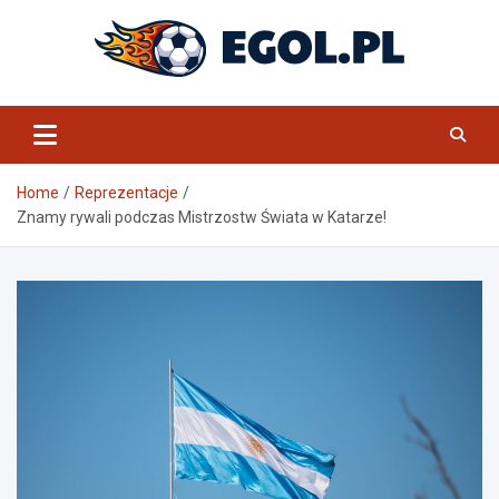
Skip
to
content
eGol.pl
Home
Reprezentacje
Znamy rywali podczas Mistrzostw Świata w Katarze!